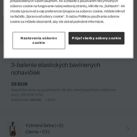
prispôsobených vašim záujmom. Ak súhlasíte s používaním nevyhnutných
súborov cookie na fungovanie našej webovej stránky, kliknite na „Súhlasím“. Ak
chcete spravovať svoje preferencie týkajúce sa súborov cookie, môžete kliknúť
na tlačidlo „Spravovať súbory cookie“. S našou Politikou používania súborov
cookie sa môžete oboznámiť, aby ste získali podrobné informácie.
Nastavenia súborov
Prijať všetky súbory cookie
cookie
%
3-balenie elastických bavlnených
nohavičiek
29 EUR
Najnižšia cena za posledných 30 dní pred posledným znížením
ceny: 29 EUR
(0%)
Bežná cena:
48 EUR
(-40%)
Vybraná farba (+3)
Cierna • 031