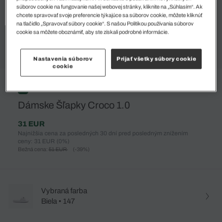
súborov cookie na fungovanie našej webovej stránky, kliknite na „Súhlasím“. Ak
chcete spravovať svoje preferencie týkajúce sa súborov cookie, môžete kliknúť
na tlačidlo „Spravovať súbory cookie“. S našou Politikou používania súborov
cookie sa môžete oboznámiť, aby ste získali podrobné informácie.
Nastavenia súborov
Prijať všetky súbory cookie
cookie
%
Dámske Šľapky Croco 1.0
31 EUR
Najnižšia cena za posledných 30 dní pred posledným znížením
ceny: 31 EUR
(0%)
Bežná cena:
51 EUR
(-39%)
Vybraná farba
Biela • 147