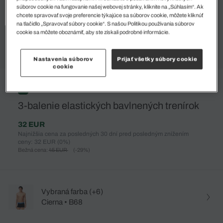
súborov cookie na fungovanie našej webovej stránky, kliknite na „Súhlasím“. Ak
chcete spravovať svoje preferencie týkajúce sa súborov cookie, môžete kliknúť
na tlačidlo „Spravovať súbory cookie“. S našou Politikou používania súborov
cookie sa môžete oboznámiť, aby ste získali podrobné informácie.
Nastavenia súborov
Prijať všetky súbory cookie
cookie
%
3-balenie elastických bavlnených trenírok
32 EUR
Najnižšia cena za posledných 30 dní pred posledným znížením
ceny: 32 EUR
(0%)
Bežná cena:
45 EUR
(-29%)
Vybraná farba (+6)
Cierna • B68