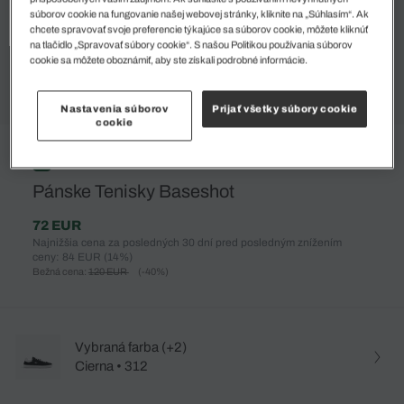
súborov cookie na fungovanie našej webovej stránky, kliknite na „Súhlasím“. Ak
chcete spravovať svoje preferencie týkajúce sa súborov cookie, môžete kliknúť
na tlačidlo „Spravovať súbory cookie“. S našou Politikou používania súborov
cookie sa môžete oboznámiť, aby ste získali podrobné informácie.
Nastavenia súborov
Prijať všetky súbory cookie
cookie
%
Pánske Tenisky Baseshot
72 EUR
Najnižšia cena za posledných 30 dní pred posledným znížením
ceny: 84 EUR
(14%)
Bežná cena:
120 EUR
(-40%)
Vybraná farba (+2)
Cierna • 312