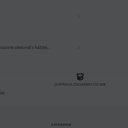
pozorne sledovať v každej
zca, dôkladná znalosť
robený bez pozorného oka
DOPRAVA ZADARMO OD 90€
NIE
KATEGÓRIE