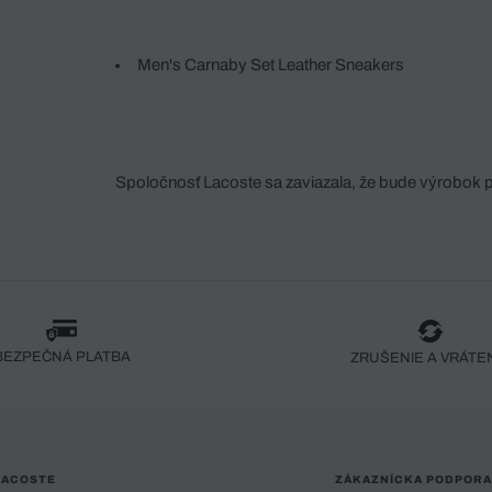
Men's Carnaby Set Leather Sneakers
Spoločnosť Lacoste sa zaviazala, že bude výrobok 
fáze jeho výroby. Transparentnosť hodnotového reťa
dodávateľov a ekosystému... Žiadny steh nie je vy
spoločnosti Crocodile.
BEZPEČNÁ PLATBA
ZRUŠENIE A VRÁTE
LACOSTE
ZÁKAZNÍCKA PODPORA