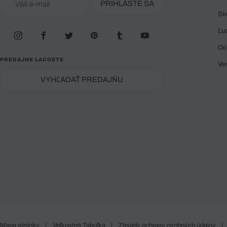
PRIHLÁSTE SA
Sk
Ľu
Oc
PREDAJNE LACOSTE
Ve
VYHĽADAŤ PREDAJŇU
Mapa stránky
|
Veľkostná Tabuľka
|
Zásady ochrany osobných údajov
|