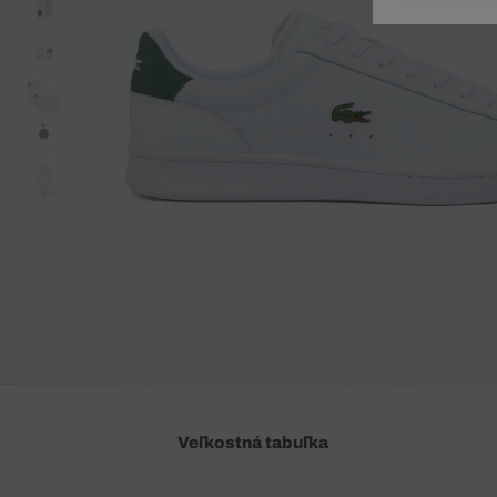
Doplnky
Spodná bielizeň
Plavky
Sukne
Plavky
Special Offer
Spodná Bielizeň
Šortky
Special Offer
Športové oblečenie
Nohavice
Special Offer
Plavky
Special Offer
Veľkostná tabuľka