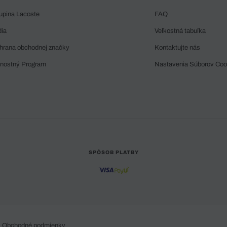
upina Lacoste
FAQ
dia
Veľkostná tabuľka
hrana obchodnej značky
Kontaktujte nás
rnostný Program
Nastavenia Súborov Coo
SPÔSOB PLATBY
Obchodné podmienky