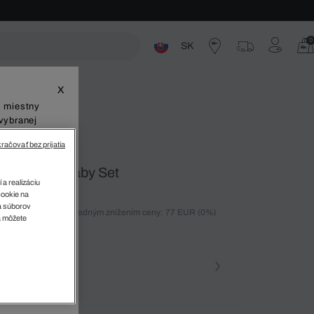
0
SK
ste
X
š miestny
vybranej
račovať bez prijatia
enisky Carnaby Set
 a realizáciu
cookie na
sa súborov
ných 30 dní pred posledným znížením ceny: 77 EUR
(0%)
v
a môžete
%)
farba (+2)
 1R5