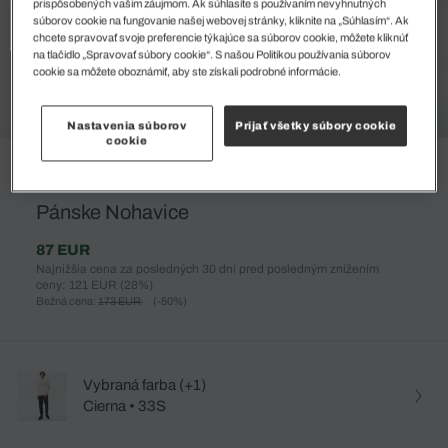
prispôsobených vašim záujmom. Ak súhlasíte s používaním nevyhnutných
súborov cookie na fungovanie našej webovej stránky, kliknite na „Súhlasím“. Ak
chcete spravovať svoje preferencie týkajúce sa súborov cookie, môžete kliknúť
na tlačidlo „Spravovať súbory cookie“. S našou Politikou používania súborov
cookie sa môžete oboznámiť, aby ste získali podrobné informácie.
Nastavenia súborov
Prijať všetky súbory cookie
cookie
%
Pánske Nohavice
87 EUR
Najnižšia cena za posledných 30 dní pred posledným znížením
ceny: 121 EUR
(28%)
Bežná cena:
173 EUR
(-50%)
Vybraná farba (+1)
Cierna • 33S