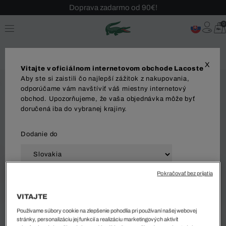
Doprava zadarmo od 90€!
Sezónny výpredaj až -40 %!
0
Bezplatné vrátenie!
X
Vitajte v oficiálnom internetovom obchode Lacoste
Aby ste si zaistili čo najlepší zážitok z nakupovania,
odporúčame vám navštíviť váš miestny internetový
obchod. Upozorňujeme, že vaša objednávka môže byť
doručená iba do vybranej krajiny.
Dodanie do
Pokračovať bez prijatia
Jazyk
VITAJTE
Používame súbory cookie na zlepšenie pohodlia pri používaní našej webovej
stránky, personalizáciu jej funkcií a realizáciu marketingových aktivít
ZAČAŤ NAKUPOVAŤ