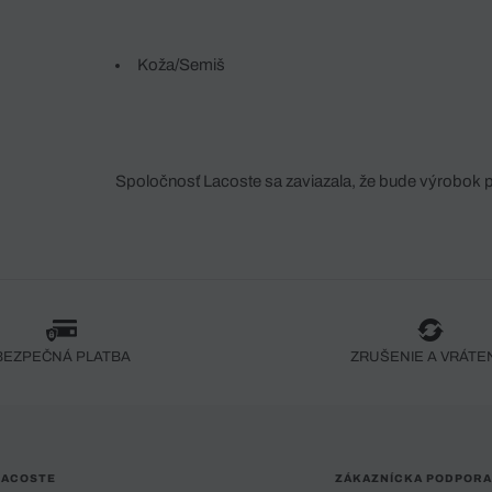
Koža/Semiš
Spoločnosť Lacoste sa zaviazala, že bude výrobok 
fáze jeho výroby. Transparentnosť hodnotového reťa
dodávateľov a ekosystému... Žiadny steh nie je vy
spoločnosti Crocodile.
BEZPEČNÁ PLATBA
ZRUŠENIE A VRÁTE
LACOSTE
ZÁKAZNÍCKA PODPORA