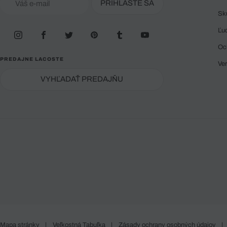
PRIHLÁSTE SA
Sk
Ľu
Oc
PREDAJNE LACOSTE
Ve
VYHĽADAŤ PREDAJŇU
Mapa stránky
|
Veľkostná Tabuľka
|
Zásady ochrany osobných údajov
|