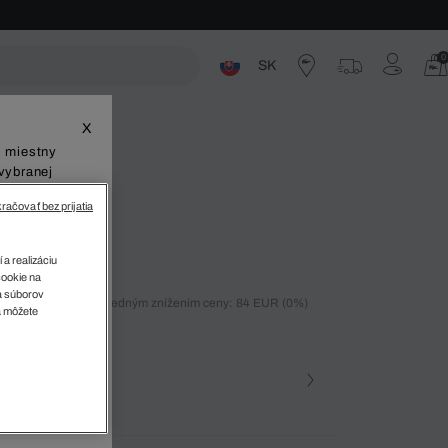
0
SK
ste
X
š miestny
vybranej
račovať bez prijatia
Lineshot
 a realizáciu
cookie na
sa súborov
ných 30 dní pred posledným znížením ceny: 84 EUR
(0%)
v
a môžete
%)
farba (+1)
 081