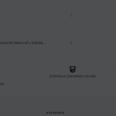
pozorne sledovať v každej
zca, dôkladná znalosť
robený bez pozorného oka
DOPRAVA ZADARMO OD 90€
NIE
KATEGÓRIE