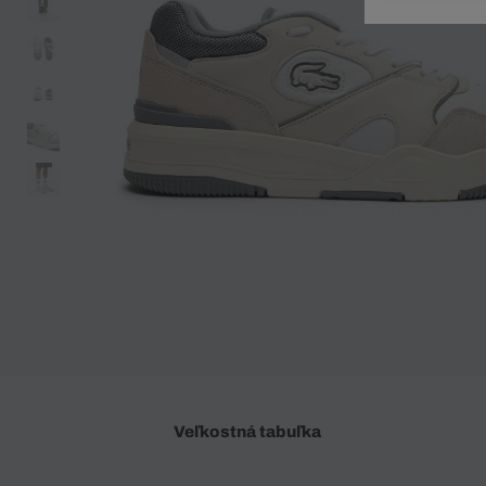
Doplnky
Spodná bielizeň
Plavky
Sukne
Plavky
Special Offer
Spodná Bielizeň
Šortky
Special Offer
Športové oblečenie
Nohavice
Special Offer
Plavky
Special Offer
Veľkostná tabuľka