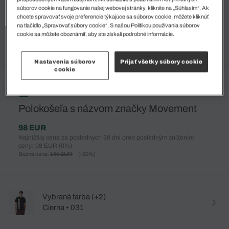
súborov cookie na fungovanie našej webovej stránky, kliknite na „Súhlasím“. Ak
chcete spravovať svoje preferencie týkajúce sa súborov cookie, môžete kliknúť
na tlačidlo „Spravovať súbory cookie“. S našou Politikou používania súborov
cookie sa môžete oboznámiť, aby ste získali podrobné informácie.
Nastavenia súborov
Prijať všetky súbory cookie
cookie
%
Polokošeľa s názvom značky Movement
98 EUR
Najnižšia cena za posledných 30 dní pred posledným znížením
ceny: 98 EUR
(0%)
Bežná cena:
140 EUR
(-30%)
Vybraná farba (+2)
Cierna • 031