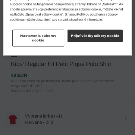
súborov cookie na fungovanie našej webovej stránky, kliknite na „Súhlasím“. Ak
chcete spravovať svoje preferencie týkajúce sa súborov cookie, môžete kliknúť
na tlačidlo „Spravovať súbory cookie“. S našou Politikou používania súborov
cookie sa môžete oboznámiť, aby ste získali podrobné informácie.
Nastavenia súborov
Prijať všetky súbory cookie
cookie
%
Kids' Regular Fit Petit Piqué Polo Shirt
40 EUR
Najnižšia cena za posledných 30 dní pred posledným znížením
ceny: 40 EUR
(0%)
Bežná cena:
61 EUR
(-34%)
Vybraná farba (+1)
Cervena • 240