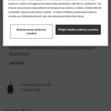
súborov cookie na fungovanie našej webovej stránky, kliknite na „Súhlasím“. Ak
chcete spravovať svoje preferencie týkajúce sa súborov cookie, môžete kliknúť
na tlačidlo „Spravovať súbory cookie“. S našou Politikou používania súborov
cookie sa môžete oboznámiť, aby ste získali podrobné informácie.
Nastavenia súborov
Prijať všetky súbory cookie
cookie
Interlocková Mikina Na Zips A Vysokým
Golierom
140 EUR
Vybraná farba (+9)
Cierna • 031
Vybraná veľkosť