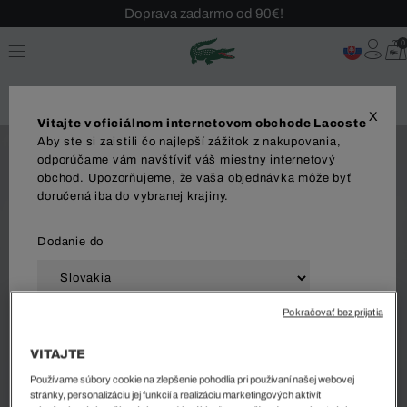
Doprava zadarmo od 90€!
Sezónny výpredaj až -40 %!
0
Bezplatné vrátenie!
X
Vitajte v oficiálnom internetovom obchode Lacoste
Aby ste si zaistili čo najlepší zážitok z nakupovania,
odporúčame vám navštíviť váš miestny internetový
obchod. Upozorňujeme, že vaša objednávka môže byť
doručená iba do vybranej krajiny.
Dodanie do
Pokračovať bez prijatia
Jazyk
VITAJTE
Používame súbory cookie na zlepšenie pohodlia pri používaní našej webovej
stránky, personalizáciu jej funkcií a realizáciu marketingových aktivít
ZAČAŤ NAKUPOVAŤ