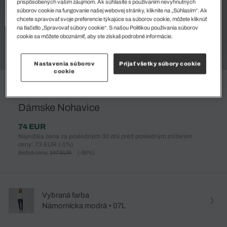
prispôsobených vašim záujmom. Ak súhlasíte s používaním nevyhnutných
súborov cookie na fungovanie našej webovej stránky, kliknite na „Súhlasím“. Ak
chcete spravovať svoje preferencie týkajúce sa súborov cookie, môžete kliknúť
na tlačidlo „Spravovať súbory cookie“. S našou Politikou používania súborov
cookie sa môžete oboznámiť, aby ste získali podrobné informácie.
Nastavenia súborov
Prijať všetky súbory cookie
cookie
%
Dámske Nohavice
74 EUR
Najnižšia cena za posledných 30 dní pred posledným znížením
ceny: 73 EUR
(-1%)
Bežná cena:
147 EUR
(-50%)
Vybraná farba
Námornícka modrá • 07L