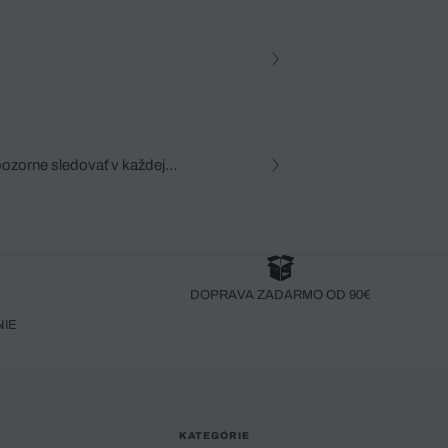
pozorne sledovať v každej
zca, dôkladná znalosť
robený bez pozorného oka
DOPRAVA ZADARMO OD 90€
NIE
KATEGÓRIE