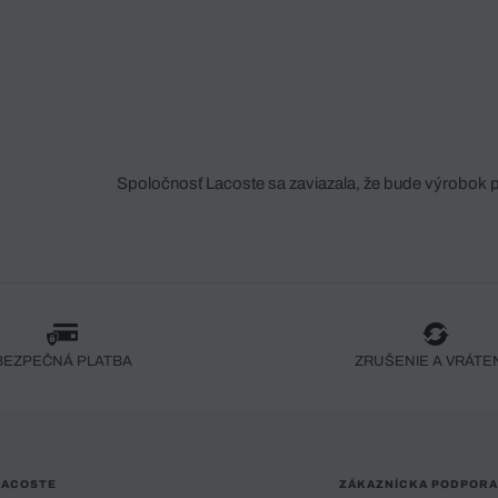
Spoločnosť Lacoste sa zaviazala, že bude výrobok 
fáze jeho výroby. Transparentnosť hodnotového reťa
dodávateľov a ekosystému... Žiadny steh nie je vy
spoločnosti Crocodile.
BEZPEČNÁ PLATBA
ZRUŠENIE A VRÁTE
LACOSTE
ZÁKAZNÍCKA PODPORA