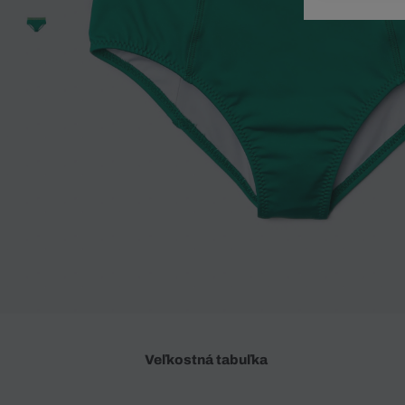
Doplnky
Spodná bielizeň
Plavky
Sukne
Plavky
Special Offer
Spodná Bielizeň
Šortky
Special Offer
Športové oblečenie
Nohavice
Special Offer
Plavky
Special Offer
Veľkostná tabuľka