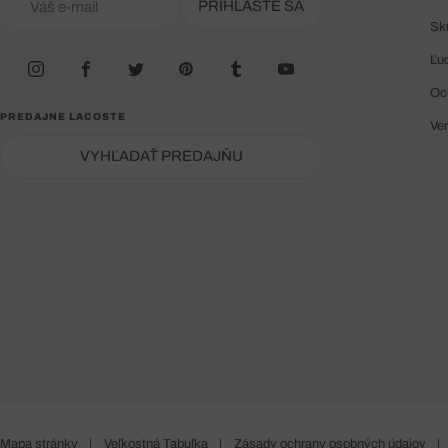
PRIHLÁSTE SA
Sk
Ľu
Oc
PREDAJNE LACOSTE
Ve
VYHĽADAŤ PREDAJŇU
Mapa stránky
|
Veľkostná Tabuľka
|
Zásady ochrany osobných údajov
|