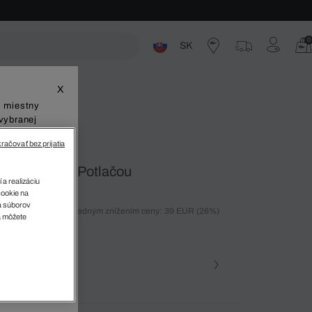
0
SK
ste
X
š miestny
vybranej
račovať bez prijatia
iel Bikín S Potlačou
 a realizáciu
cookie na
sa súborov
ných 30 dní pred posledným znížením ceny: 39 EUR
(26%)
v
a môžete
)
farba
ena • QAG