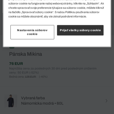
súborov cookie na fungovanie našej webovej stránky, kliknite na „Súhlasím“. Ak
chcete spravovať svoje preferencie týkajúce sa súborov cookie, môžete kliknúť
na tlačidlo „Spravovať súbory cookie“. S našou Politikou používania súborov
cookie sa môžete oboznámiť, aby ste získali podrobné informácie.
Nastavenia súborov
Prijať všetky súbory cookie
cookie
%
Pánska Mikina
76 EUR
Najnižšia cena za posledných 30 dní pred posledným znížením
ceny: 50 EUR
(-52%)
Bežná cena:
126 EUR
(-40%)
Vybraná farba
Námornícka modrá • 60L