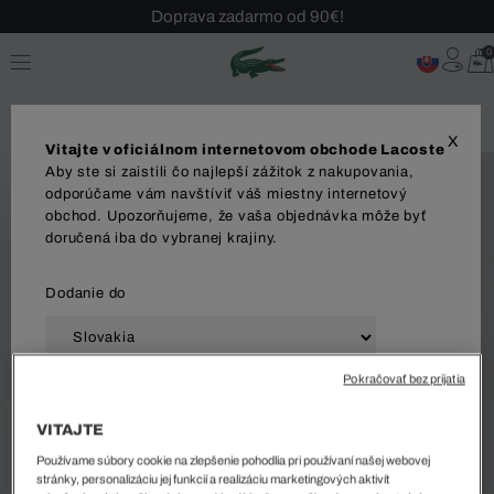
Doprava zadarmo od 90€!
Sezónny výpredaj až -40 %!
0
Bezplatné vrátenie!
X
Vitajte v oficiálnom internetovom obchode Lacoste
Aby ste si zaistili čo najlepší zážitok z nakupovania,
odporúčame vám navštíviť váš miestny internetový
obchod. Upozorňujeme, že vaša objednávka môže byť
doručená iba do vybranej krajiny.
Dodanie do
Pokračovať bez prijatia
Jazyk
VITAJTE
Používame súbory cookie na zlepšenie pohodlia pri používaní našej webovej
stránky, personalizáciu jej funkcií a realizáciu marketingových aktivít
ZAČAŤ NAKUPOVAŤ