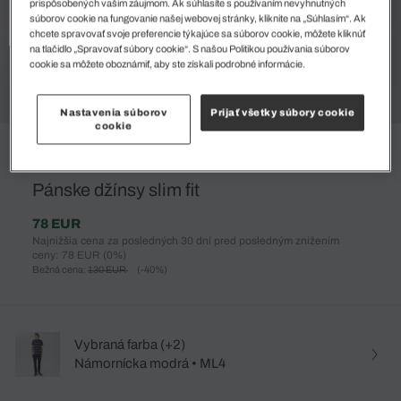
prispôsobených vašim záujmom. Ak súhlasíte s používaním nevyhnutných
súborov cookie na fungovanie našej webovej stránky, kliknite na „Súhlasím“. Ak
chcete spravovať svoje preferencie týkajúce sa súborov cookie, môžete kliknúť
na tlačidlo „Spravovať súbory cookie“. S našou Politikou používania súborov
cookie sa môžete oboznámiť, aby ste získali podrobné informácie.
Nastavenia súborov
Prijať všetky súbory cookie
cookie
%
Pánske džínsy slim fit
78 EUR
Najnižšia cena za posledných 30 dní pred posledným znížením
ceny: 78 EUR
(0%)
Bežná cena:
130 EUR
(-40%)
Vybraná farba (+2)
Námornícka modrá • ML4