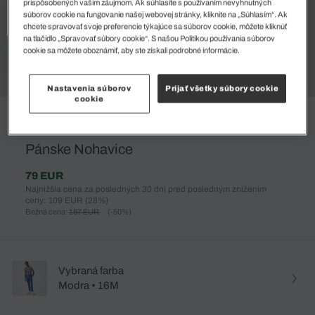
prispôsobených vašim záujmom. Ak súhlasíte s používaním nevyhnutných
súborov cookie na fungovanie našej webovej stránky, kliknite na „Súhlasím“. Ak
chcete spravovať svoje preferencie týkajúce sa súborov cookie, môžete kliknúť
na tlačidlo „Spravovať súbory cookie“. S našou Politikou používania súborov
cookie sa môžete oboznámiť, aby ste získali podrobné informácie.
Nastavenia súborov
Prijať všetky súbory cookie
cookie
%
Pánske Nohavice
79 EUR
Najnižšia cena za posledných 30 dní pred posledným znížením
ceny: 109 EUR
(28%)
Bežná cena:
157 EUR
(-50%)
Vybraná farba
Modra • 16M