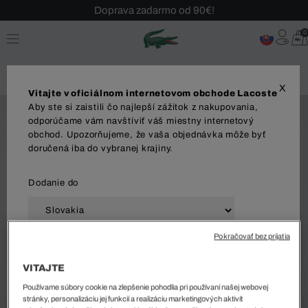
Doprava zadarmo od 90€!
Sezónny výpredaj až -40 %!
0
Bezplatné vrátenie!
X
Vitajte v oficiálnom internetovom obchode Lacoste
Aby ste si zaistili čo najlepší zážitok z nakupovania,
odporúčame vám navštíviť váš miestny internetový
obchod. Upozorňujeme, že vaša objednávka môže byť
doručená iba do vybranej krajiny.
Dodanie do
Pokračovať bez prijatia
Jazyk
VITAJTE
Používame súbory cookie na zlepšenie pohodlia pri používaní našej webovej
stránky, personalizáciu jej funkcií a realizáciu marketingových aktivít
ZAČAŤ NAKUPOVAŤ