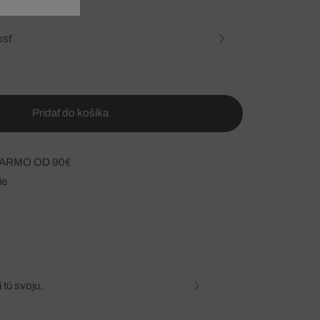
osť
Pridať do košíka
ARMO OD 90€
ie
 tú svoju.