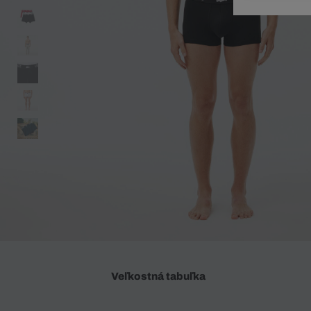
Doplnky
Spodná bielizeň
Plavky
Sukne
Plavky
Special Offer
Spodná Bielizeň
Šortky
Special Offer
Športové oblečenie
Nohavice
Special Offer
Plavky
Special Offer
Veľkostná tabuľka