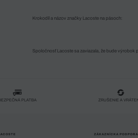
Krokodíl a názov značky Lacoste na pásoch:
Spoločnosť Lacoste sa zaviazala, že bude výrobok 
fáze jeho výroby. Transparentnosť hodnotového reťa
dodávateľov a ekosystému... Žiadny steh nie je vy
spoločnosti Crocodile.
BEZPEČNÁ PLATBA
ZRUŠENIE A VRÁTE
LACOSTE
ZÁKAZNÍCKA PODPORA