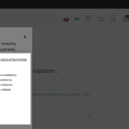
0
SK
ste
X
š miestny
vybranej
račovať bez prijatia
vé boxerky s nápisom ,
 a realizáciu
cookie na
sa súborov
v
a môžete
ných 30 dní pred posledným znížením ceny: 32 EUR
(-3%)
)
farba
Farebne • TR2