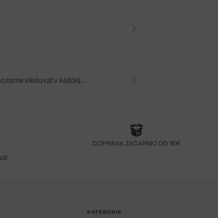
pozorne sledovať v každej
zca, dôkladná znalosť
robený bez pozorného oka
DOPRAVA ZADARMO OD 90€
NIE
KATEGÓRIE