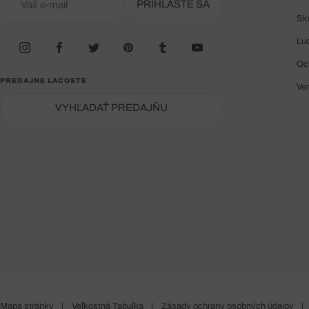
PRIHLÁSTE SA
Sk
Ľu
Oc
PREDAJNE LACOSTE
Ve
VYHĽADAŤ PREDAJŇU
Mapa stránky
|
Veľkostná Tabuľka
|
Zásady ochrany osobných údajov
|