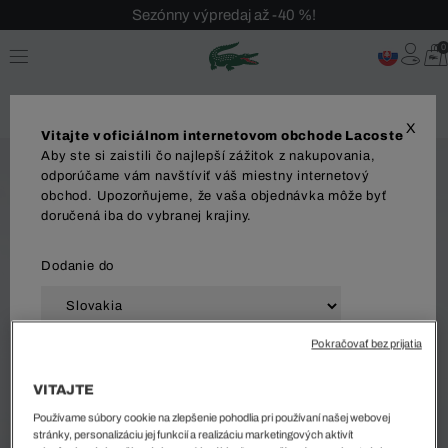
Sezónny výpredaj až -40 %!
Bezplatné vrátenie!
0
X
Vitajte v oficiálnom internetovom obchode Lacoste
Aby ste si zaistili čo najlepší zážitok z nakupovania,
odporúčame vám navštíviť váš miestny internetový
obchod. Upozorňujeme, že vaša objednávka môže byť
doručená iba do vybranej krajiny.
Dodanie do
Pokračovať bez prijatia
Jazyk
VITAJTE
Používame súbory cookie na zlepšenie pohodlia pri používaní našej webovej
stránky, personalizáciu jej funkcií a realizáciu marketingových aktivít
ZAČAŤ NAKUPOVAŤ