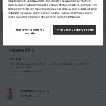
prispôsobených vašim záujmom. Ak súhlasíte s používaním nevyhnutných
súborov cookie na fungovanie našej webovej stránky, kliknite na „Súhlasím“. Ak
chcete spravovať svoje preferencie týkajúce sa súborov cookie, môžete kliknúť
na tlačidlo „Spravovať súbory cookie“. S našou Politikou používania súborov
cookie sa môžete oboznámiť, aby ste získali podrobné informácie.
Nastavenia súborov
Prijať všetky súbory cookie
cookie
%
Pánske Pólo
60 EUR
Najnižšia cena za posledných 30 dní pred posledným znížením
ceny: 62 EUR
(3%)
Bežná cena:
120 EUR
(-50%)
Vybraná farba (+3)
Ruzova • 2R3