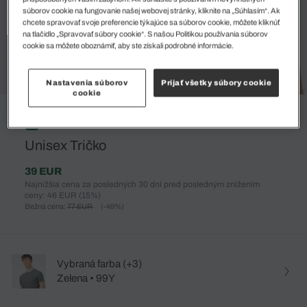
súborov cookie na fungovanie našej webovej stránky, kliknite na „Súhlasím“. Ak
chcete spravovať svoje preferencie týkajúce sa súborov cookie, môžete kliknúť
na tlačidlo „Spravovať súbory cookie“. S našou Politikou používania súborov
cookie sa môžete oboznámiť, aby ste získali podrobné informácie.
Nastavenia súborov
Prijať všetky súbory cookie
cookie
%
Unisex Tričko
39 EUR
Najnižšia cena za posledných 30 dní pred posledným znížením
ceny: 46 EUR
(15%)
Bežná cena:
77 EUR
(-49%)
Vybraná farba (+3)
Zelena • 99Y