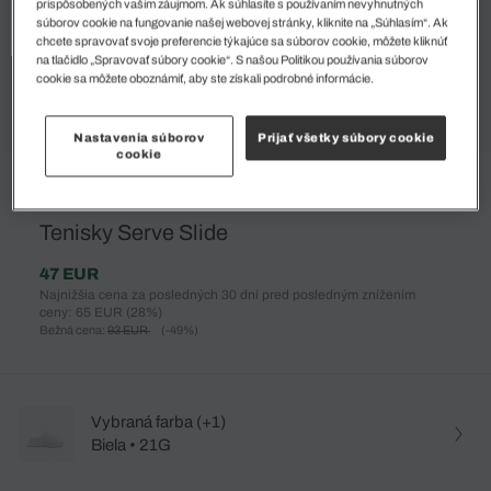
prispôsobených vašim záujmom. Ak súhlasíte s používaním nevyhnutných
súborov cookie na fungovanie našej webovej stránky, kliknite na „Súhlasím“. Ak
chcete spravovať svoje preferencie týkajúce sa súborov cookie, môžete kliknúť
na tlačidlo „Spravovať súbory cookie“. S našou Politikou používania súborov
cookie sa môžete oboznámiť, aby ste získali podrobné informácie.
Nastavenia súborov
Prijať všetky súbory cookie
cookie
%
Tenisky Serve Slide
47 EUR
Najnižšia cena za posledných 30 dní pred posledným znížením
ceny: 65 EUR
(28%)
Bežná cena:
93 EUR
(-49%)
Vybraná farba (+1)
Biela • 21G