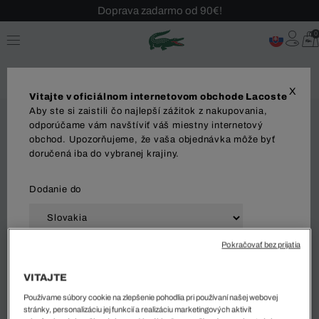
Doprava zadarmo od 90€!
Sezónny výpredaj až -40 %!
0
Bezplatné vrátenie!
X
Vitajte v oficiálnom internetovom obchode Lacoste
Aby ste si zaistili čo najlepší zážitok z nakupovania,
odporúčame vám navštíviť váš miestny internetový
obchod. Upozorňujeme, že vaša objednávka môže byť
doručená iba do vybranej krajiny.
Dodanie do
Pokračovať bez prijatia
Jazyk
VITAJTE
Používame súbory cookie na zlepšenie pohodlia pri používaní našej webovej
stránky, personalizáciu jej funkcií a realizáciu marketingových aktivít
ZAČAŤ NAKUPOVAŤ