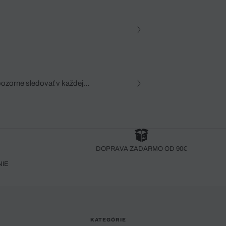
pozorne sledovať v každej
zca, dôkladná znalosť
robený bez pozorného oka
DOPRAVA ZADARMO OD 90€
NIE
KATEGÓRIE