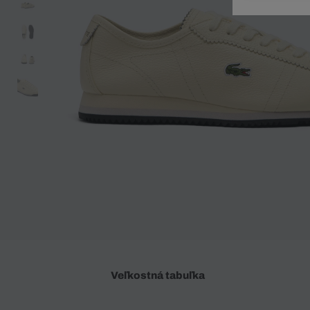
Doplnky
Spodná bielizeň
Plavky
Sukne
Plavky
Special Offer
Spodná Bielizeň
Šortky
Special Offer
Športové oblečenie
Nohavice
Special Offer
Plavky
Special Offer
Veľkostná tabuľka