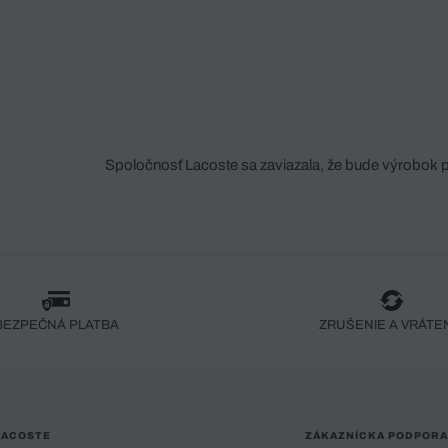
Spoločnosť Lacoste sa zaviazala, že bude výrobok 
fáze jeho výroby. Transparentnosť hodnotového reťa
dodávateľov a ekosystému... Žiadny steh nie je vy
spoločnosti Crocodile.
BEZPEČNÁ PLATBA
ZRUŠENIE A VRÁTE
LACOSTE
ZÁKAZNÍCKA PODPORA