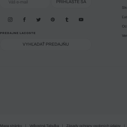
PRIHLÁSTE SA
Sk
Ľu
Oc
PREDAJNE LACOSTE
Ve
VYHĽADAŤ PREDAJŇU
Mapa stránky
|
Veľkostná Tabuľka
|
Zásady ochrany osobných údajov
|