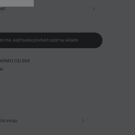
osť
te ma, keď bude produkt opäť na sklade
ARMO OD 90€
ie
 tú svoju.