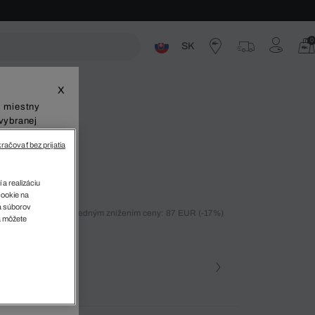
0
SK
ste
X
š miestny
vybranej
račovať bez prijatia
 Club-Low
 a realizáciu
cookie na
sa súborov
ných 30 dní pred posledným znížením ceny: 87 EUR
(-17%)
v
a môžete
%)
farba
 2G9