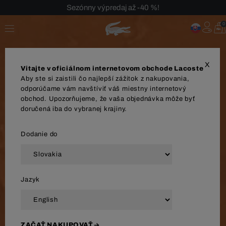
Sezónny výpredaj až -40 %!
Bezplatné vrátenie!
0
X
Vitajte v oficiálnom internetovom obchode Lacoste
Aby ste si zaistili čo najlepší zážitok z nakupovania,
odporúčame vám navštíviť váš miestny internetový
obchod. Upozorňujeme, že vaša objednávka môže byť
doručená iba do vybranej krajiny.
Dodanie do
Jazyk
ZAČAŤ NAKUPOVAŤ