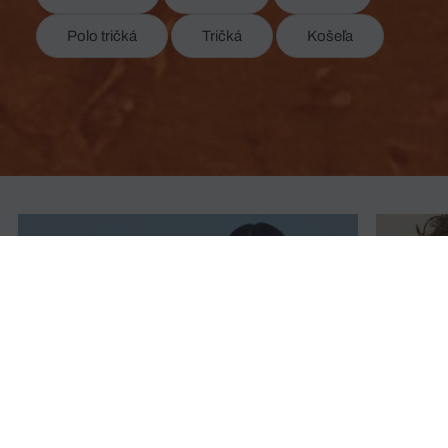
Polo tričká
Tričká
Košeľa