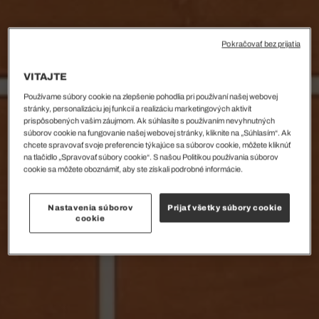
Pokračovať bez prijatia
VITAJTE
Používame súbory cookie na zlepšenie pohodlia pri používaní našej webovej
stránky, personalizáciu jej funkcií a realizáciu marketingových aktivít
prispôsobených vašim záujmom. Ak súhlasíte s používaním nevyhnutných
súborov cookie na fungovanie našej webovej stránky, kliknite na „Súhlasím“. Ak
chcete spravovať svoje preferencie týkajúce sa súborov cookie, môžete kliknúť
na tlačidlo „Spravovať súbory cookie“. S našou Politikou používania súborov
cookie sa môžete oboznámiť, aby ste získali podrobné informácie.
Nastavenia súborov
Prijať všetky súbory cookie
cookie