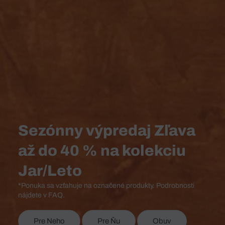
Sezónny výpredaj Zľava
až do 40 % na kolekciu
Jar/Leto
*Ponuka sa vzťahuje na označené produkty. Podrobnosti
nájdete v FAQ.
Pre Neho
Pre Ňu
Obuv