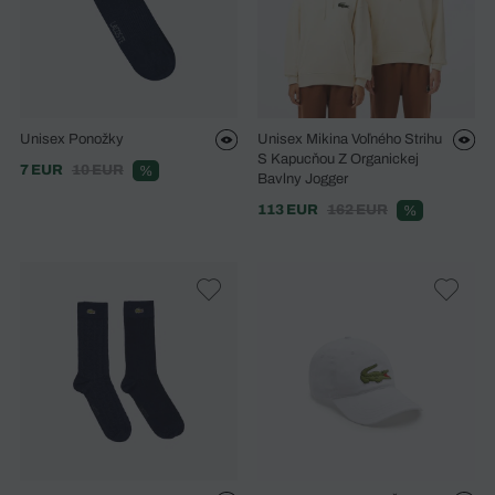
Unisex Ponožky
Unisex Mikina Voľného Strihu
S Kapucňou Z Organickej
7 EUR
10 EUR
%
Bavlny Jogger
113 EUR
162 EUR
%