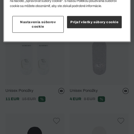
na tlačidlo „Spravovať súbory cookie“. S našou Politikou používania súborov
Unisex Ponožky
Unisex Ponožky
cookie sa môžete oboznámiť, aby ste získali podrobné informácie.
11 EUR
15 EUR
7 EUR
10 EUR
%
%
Nastavenia súborov
Prijať všetky súbory cookie
cookie
Unisex Ponožky
Unisex Ponožky
11 EUR
15 EUR
4 EUR
8 EUR
%
%