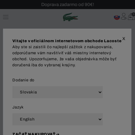
Sezónny výpredaj až -40 %!
Bezplatné vrátenie!
0
X
Vitajte v oficiálnom internetovom obchode Lacoste
Aby ste si zaistili čo najlepší zážitok z nakupovania,
odporúčame vám navštíviť váš miestny internetový
obchod. Upozorňujeme, že vaša objednávka môže byť
MUŽI
ŽENY
DETI
doručená iba do vybranej krajiny.
Dodanie do
Zoradiť a filtrovať
Jazyk
74 Výsledok
ZAČAŤ NAKUPOVAŤ