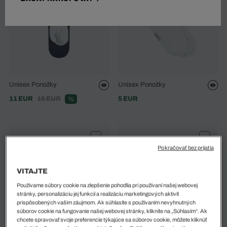
Unisex Ponožky
Unisex Ponožky
11 EUR
15 EUR
5 EUR
%
Pokračovať bez prijatia
VITAJTE
Používame súbory cookie na zlepšenie pohodlia pri používaní našej webovej
stránky, personalizáciu jej funkcií a realizáciu marketingových aktivít
prispôsobených vašim záujmom. Ak súhlasíte s používaním nevyhnutných
súborov cookie na fungovanie našej webovej stránky, kliknite na „Súhlasím“. Ak
chcete spravovať svoje preferencie týkajúce sa súborov cookie, môžete kliknúť