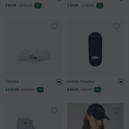
7 EUR
10 EUR
7 EUR
10 EUR
%
%
Čelenka
Unisex Ponožky
11 EUR
15 EUR
6 EUR
8 EUR
%
%