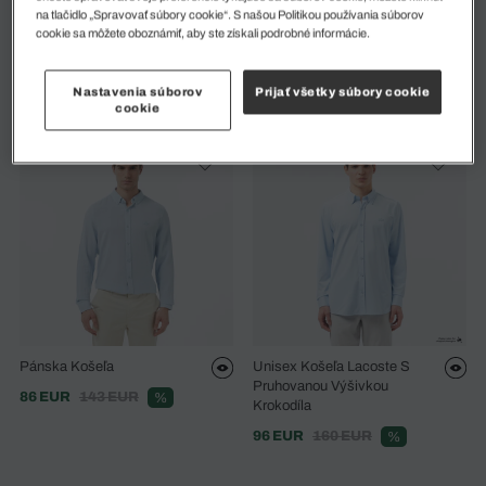
na tlačidlo „Spravovať súbory cookie“. S našou Politikou používania súborov
cookie sa môžete oboznámiť, aby ste získali podrobné informácie.
Pánska Košeľa
Pánska Košeľa
125 EUR
179 EUR
142 EUR
203 EUR
%
%
Nastavenia súborov
Prijať všetky súbory cookie
cookie
Pánska Košeľa
Unisex Košeľa Lacoste S
Pruhovanou Výšivkou
86 EUR
143 EUR
%
Krokodíla
96 EUR
160 EUR
%