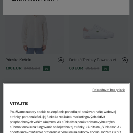
Pánska Košeľa
Detské Tenisky Powercourt
100 EUR
143 EUR
60 EUR
85 EUR
%
%
Pokračovať bez prijatia
VITAJTE
Používame súbory cookie na zlepšenie pohodlia pri používaní našej webovej
stránky, personalizáciu jej funkcií a realizáciu marketingových aktivít
prispôsobených vašim záujmom. Ak súhlasíte s používaním nevyhnutných
súborov cookie na fungovanie našej webovej stránky, kliknite na „Súhlasím“. Ak
chcete spravovať svoje preferencie týkajúce sa súborov cookie, môžete kliknúť