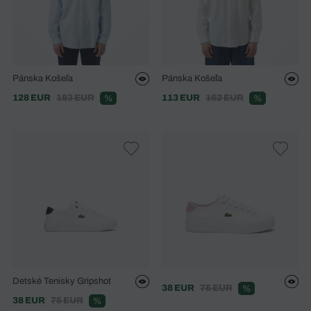
Pánska Košeľa
Pánska Košeľa
128 EUR
183 EUR
113 EUR
162 EUR
%
%
Detské Tenisky Gripshot
38 EUR
75 EUR
%
38 EUR
75 EUR
%