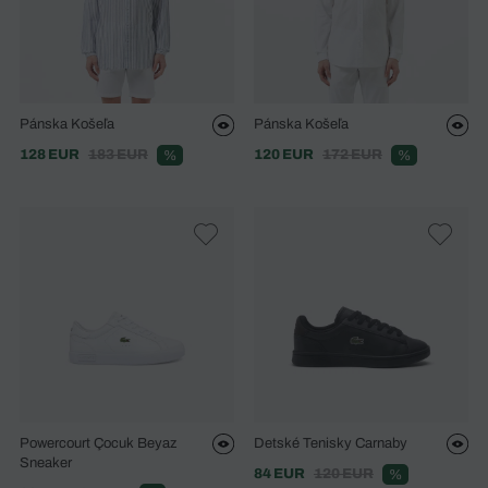
Pánska Košeľa
Pánska Košeľa
128 EUR
183 EUR
120 EUR
172 EUR
%
%
Powercourt Çocuk Beyaz
Detské Tenisky Carnaby
Sneaker
84 EUR
120 EUR
%