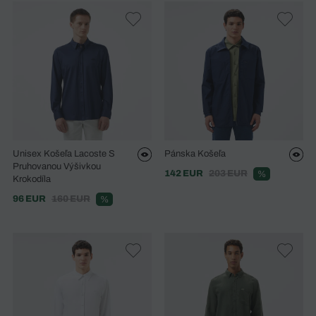
Unisex Košeľa Lacoste S
Pánska Košeľa
Pruhovanou Výšivkou
142 EUR
203 EUR
%
Krokodíla
96 EUR
160 EUR
%