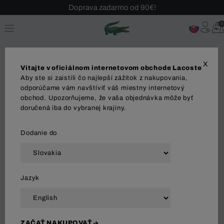
Doprava zadarmo od 90€!
Sezónny výpredaj až -40 %!
0
Bezplatné vrátenie!
X
Vitajte v oficiálnom internetovom obchode Lacoste
Aby ste si zaistili čo najlepší zážitok z nakupovania,
BOYS
odporúčame vám navštíviť váš miestny internetový
obchod. Upozorňujeme, že vaša objednávka môže byť
doručená iba do vybranej krajiny.
BOYS
Shirts
Sweatshirts
Shoes
GIRLS
Dodanie do
Zoradiť a filtrovať
Jazyk
34 Výsledok
ZAČAŤ NAKUPOVAŤ