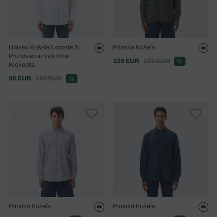
Unisex Košeľa Lacoste S
Pánska Košeľa
Pruhovanou Výšivkou
125 EUR
179 EUR
%
Krokodíla
96 EUR
160 EUR
%
Pánska Košeľa
Pánska Košeľa