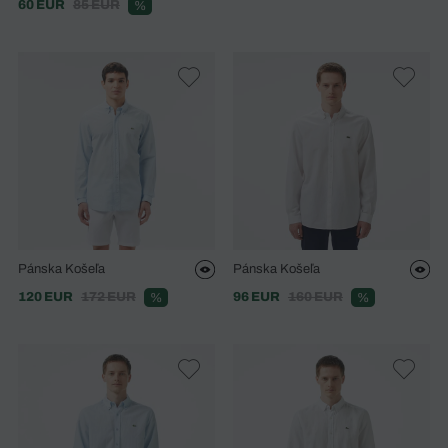
60 EUR
85 EUR
%
Pánska Košeľa
Pánska Košeľa
120 EUR
172 EUR
96 EUR
160 EUR
%
%