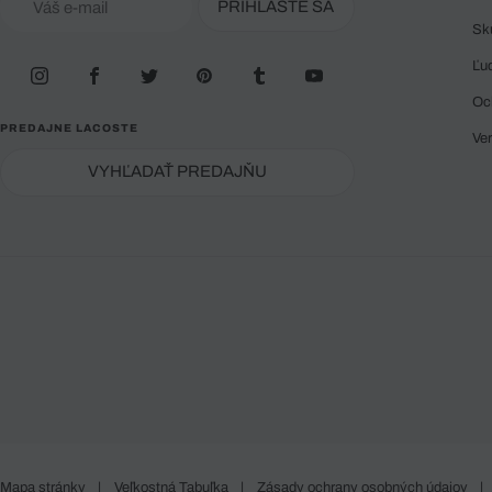
PRIHLÁSTE SA
Sk
Ľu
Oc
PREDAJNE LACOSTE
Ve
VYHĽADAŤ PREDAJŇU
Mapa stránky
|
Veľkostná Tabuľka
|
Zásady ochrany osobných údajov
|