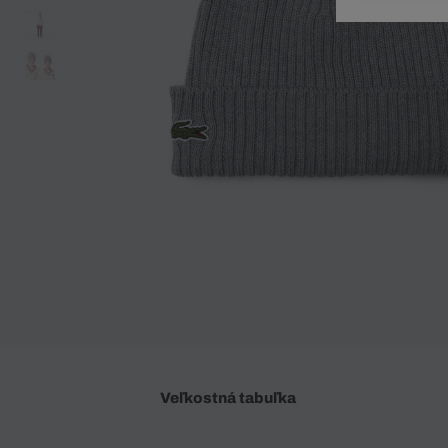
Doplnky
Spodná bielizeň
Plavky
Sukne
Plavky
Special Offer
Spodná Bielizeň
Šortky
Special Offer
Športové oblečenie
Nohavice
Special Offer
Plavky
Special Offer
Veľkostná tabuľka