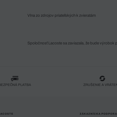
Vlna zo zdrojov priateľských k zvieratám
Spoločnosť Lacoste sa zaviazala, že bude výrobok 
fáze jeho výroby. Transparentnosť hodnotového reťa
dodávateľov a ekosystému... Žiadny steh nie je vy
spoločnosti Crocodile.
BEZPEČNÁ PLATBA
ZRUŠENIE A VRÁTE
LACOSTE
ZÁKAZNÍCKA PODPORA