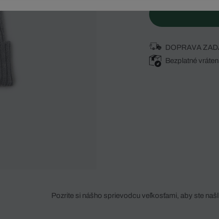
DOPRAVA ZAD
Bezplatné vráten
Pozrite si nášho sprievodcu veľkosťami, aby ste našli