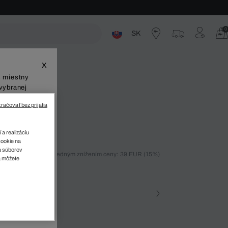
0
SK
ste
X
š miestny
vybranej
račovať bez prijatia
ého Úpletu
 a realizáciu
cookie na
sa súborov
ných 30 dní pred posledným znížením ceny: 39 EUR
(15%)
v
a môžete
)
farba (+11)
• YRD