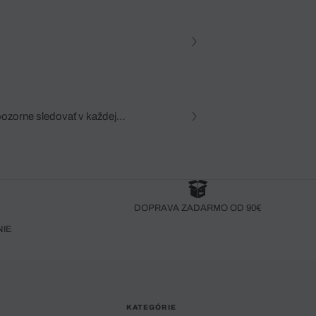
pozorne sledovať v každej
zca, dôkladná znalosť
robený bez pozorného oka
DOPRAVA ZADARMO OD 90€
NIE
KATEGÓRIE