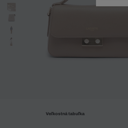
Doplnky
Spodná bielizeň
Plavky
Sukne
Plavky
Special Offer
Spodná Bielizeň
Šortky
Special Offer
Športové oblečenie
Nohavice
Special Offer
Plavky
Special Offer
Veľkostná tabuľka