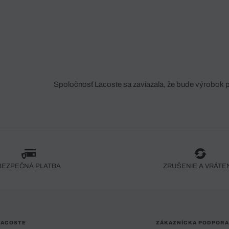
Spoločnosť Lacoste sa zaviazala, že bude výrobok 
fáze jeho výroby. Transparentnosť hodnotového reťa
dodávateľov a ekosystému... Žiadny steh nie je vy
spoločnosti Crocodile.
BEZPEČNÁ PLATBA
ZRUŠENIE A VRÁTE
LACOSTE
ZÁKAZNÍCKA PODPORA