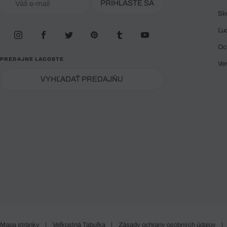
PRIHLÁSTE SA
Sk
Ľu
Oc
PREDAJNE LACOSTE
Ve
VYHĽADAŤ PREDAJŇU
Mapa stránky
|
Veľkostná Tabuľka
|
Zásady ochrany osobných údajov
|