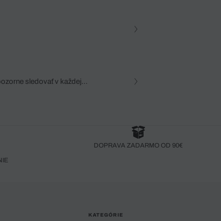
pozorne sledovať v každej
zca, dôkladná znalosť
robený bez pozorného oka
DOPRAVA ZADARMO OD 90€
NIE
KATEGÓRIE