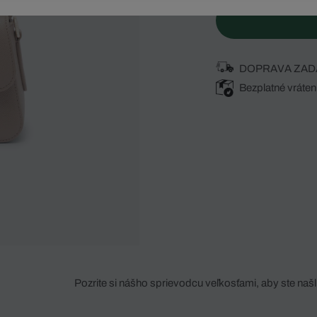
DOPRAVA ZAD
Bezplatné vráten
Pozrite si nášho sprievodcu veľkosťami, aby ste našli