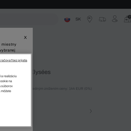
0
SK
ste
X
š miestny
vybranej
račovať bez prijatia
no Champs-Élysées
 a realizáciu
cookie na
sa súborov
ných 30 dní pred posledným znížením ceny: 144 EUR
(0%)
v
a môžete
%)
farba (+1)
zova • N81