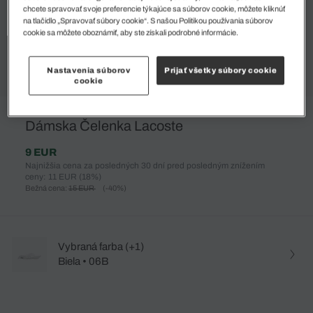
chcete spravovať svoje preferencie týkajúce sa súborov cookie, môžete kliknúť
na tlačidlo „Spravovať súbory cookie“. S našou Politikou používania súborov
cookie sa môžete oboznámiť, aby ste získali podrobné informácie.
Nastavenia súborov
Prijať všetky súbory cookie
cookie
%
Dámska Čelenka Lacoste
9 EUR
Najnižšia cena za posledných 30 dní pred posledným znížením
ceny: 11 EUR
(18%)
Bežná cena:
15 EUR
(-40%)
Vybraná farba (+1)
Biela • 06B