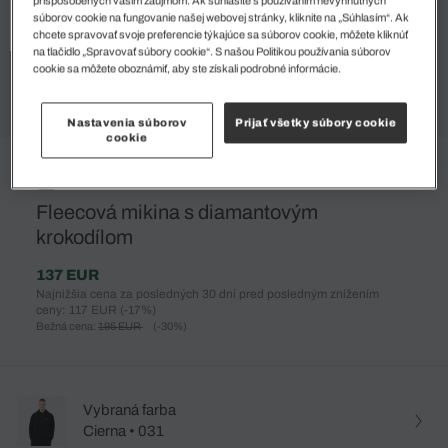
súborov cookie na fungovanie našej webovej stránky, kliknite na „Súhlasím“. Ak
chcete spravovať svoje preferencie týkajúce sa súborov cookie, môžete kliknúť
na tlačidlo „Spravovať súbory cookie“. S našou Politikou používania súborov
cookie sa môžete oboznámiť, aby ste získali podrobné informácie.
Nastavenia súborov
Prijať všetky súbory cookie
cookie
%
Fleecová mikina s diamantovým
krokodílom
137 EUR
Najnižšia cena za posledných 30 dní pred posledným znížením
ceny: 117 EUR
(-17%)
Bežná cena:
195 EUR
(-30%)
Vybraná farba
Cierna • 031