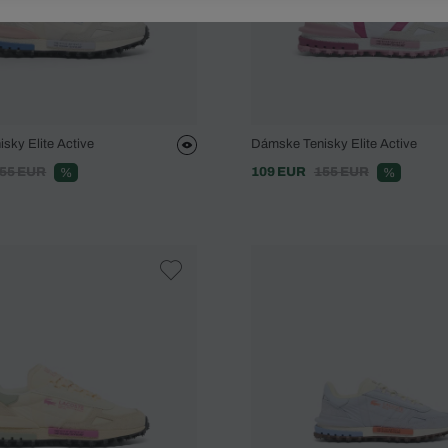
sky Elite Active
Dámske Tenisky Elite Active
55 EUR
109 EUR
155 EUR
%
%