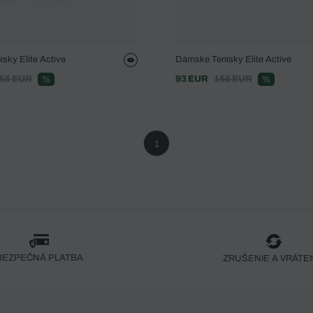
sky Elite Active
Dámske Tenisky Elite Active
55 EUR
93 EUR
155 EUR
%
%
1
BEZPEČNÁ PLATBA
ZRUŠENIE A VRÁTE