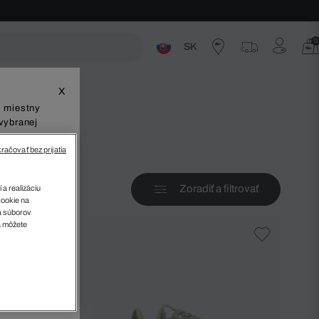
0
SK
ste
X
š miestny
vybranej
račovať bez prijatia
Zoradiť a filtrovať
 a realizáciu
cookie na
sa súborov
v
a môžete