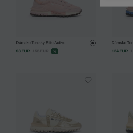
Doplnky
Spodná bielizeň
Plavky
Sukne
Plavky
Special Offer
Spodná Bielizeň
Šortky
Special Offer
Športové oblečenie
Nohavice
Special Offer
Plavky
Special Offer
Dámske Tenisky Elite Active
Dámske Teni
93 EUR
155 EUR
124 EUR
1
%