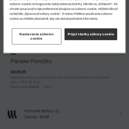
súborov cookie na fungovanie našej webovej stránky, kliknite na „Súhlasím“. Ak
chcete spravovať svoje preferencie týkajúce sa súborov cookie, môžete kliknúť
na tlačidlo „Spravovať súbory cookie“. S našou Politikou používania súborov
cookie sa môžete oboznámiť, aby ste získali podrobné informácie.
Nastavenia súborov
Prijať všetky súbory cookie
cookie
%
Pánske Ponožky
28 EUR
Najnižšia cena za posledných 30 dní pred posledným znížením
ceny: 28 EUR
(0%)
Bežná cena:
40 EUR
(-30%)
Vybraná farba (+2)
Cierna • 8VM