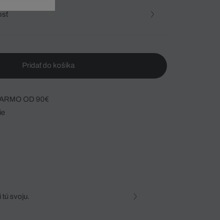
osť
Pridať do košíka
ARMO OD 90€
ie
 tú svoju.