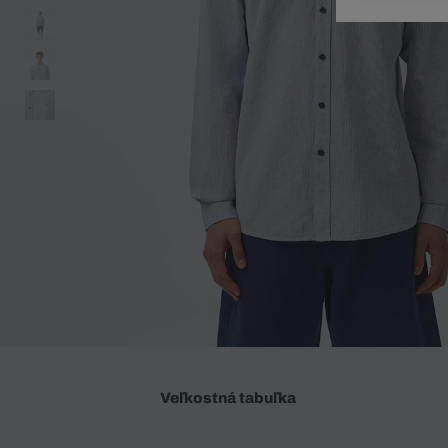
Doplnky
Spodná bielizeň
Plavky
Sukne
Plavky
Special Offer
Spodná Bielizeň
Šortky
Special Offer
Športové oblečenie
Nohavice
Special Offer
Plavky
Special Offer
Veľkostná tabuľka