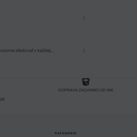
pozorne sledovať v každej
zca, dôkladná znalosť
robený bez pozorného oka
DOPRAVA ZADARMO OD 90€
NIE
KATEGÓRIE