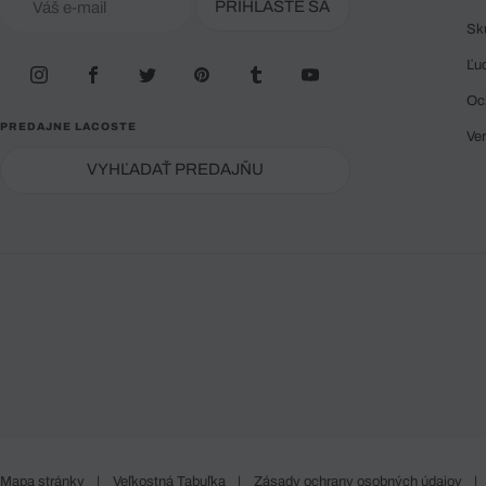
PRIHLÁSTE SA
Sk
Ľu
Oc
PREDAJNE LACOSTE
Ve
VYHĽADAŤ PREDAJŇU
Mapa stránky
|
Veľkostná Tabuľka
|
Zásady ochrany osobných údajov
|