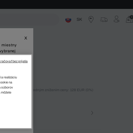
0
SK
ste
X
š miestny
vybranej
račovať bez prijatia
 a realizáciu
cookie na
sa súborov
ných 30 dní pred posledným znížením ceny: 128 EUR
(0%)
v
a môžete
%)
farba (+2)
Námornícka modrá • 166