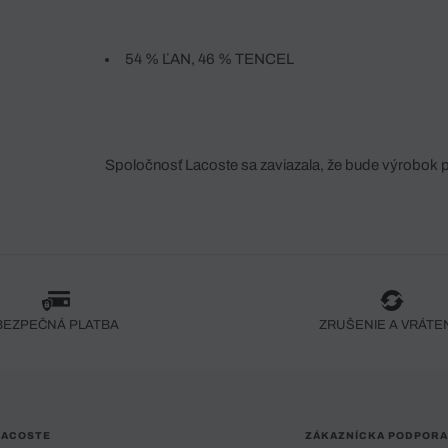
54 % ĽAN, 46 % TENCEL
Spoločnosť Lacoste sa zaviazala, že bude výrobok 
fáze jeho výroby. Transparentnosť hodnotového reťa
dodávateľov a ekosystému... Žiadny steh nie je vy
spoločnosti Crocodile.
BEZPEČNÁ PLATBA
ZRUŠENIE A VRÁTE
LACOSTE
ZÁKAZNÍCKA PODPORA