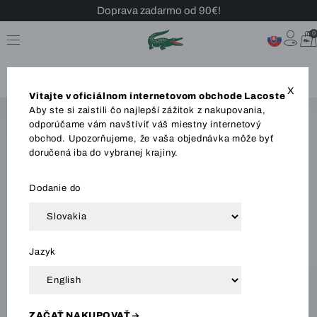
Doprava zadarmo od 90€!
Sezónny výpredaj až -40 %!
0
Bezplatné vrátenie!
X
Vitajte v oficiálnom internetovom obchode Lacoste
Aby ste si zaistili čo najlepší zážitok z nakupovania,
odporúčame vám navštíviť váš miestny internetový
obchod. Upozorňujeme, že vaša objednávka môže byť
doručená iba do vybranej krajiny.
Dodanie do
Jazyk
ZAČAŤ NAKUPOVAŤ