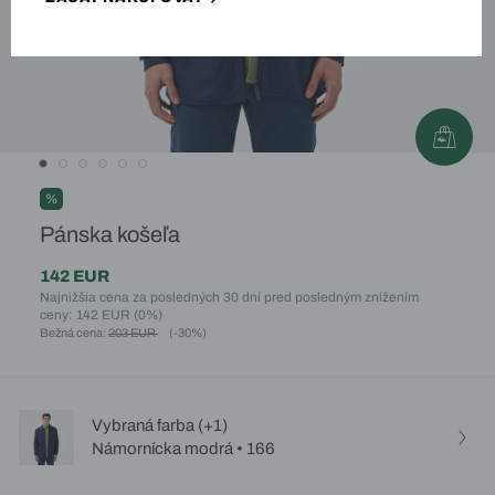
%
Pánska košeľa
142 EUR
Najnižšia cena za posledných 30 dní pred posledným znížením
ceny: 142 EUR
(0%)
Bežná cena:
203 EUR
(-30%)
Vybraná farba (+1)
Námornícka modrá • 166