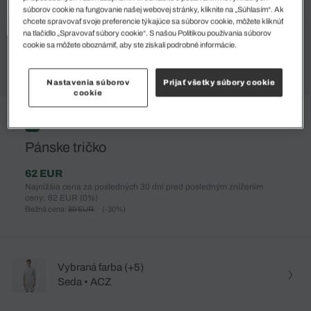
súborov cookie na fungovanie našej webovej stránky, kliknite na „Súhlasím“. Ak
chcete spravovať svoje preferencie týkajúce sa súborov cookie, môžete kliknúť
na tlačidlo „Spravovať súbory cookie“. S našou Politikou používania súborov
cookie sa môžete oboznámiť, aby ste získali podrobné informácie.
Nastavenia súborov
Prijať všetky súbory cookie
cookie
%
Pánske tričko
62 EUR
Najnižšia cena za posledných 30 dní pred posledným znížením
ceny: 62 EUR
(0%)
Bežná cena:
89 EUR
(-30%)
Vybraná farba (+5)
Seda • ACZ