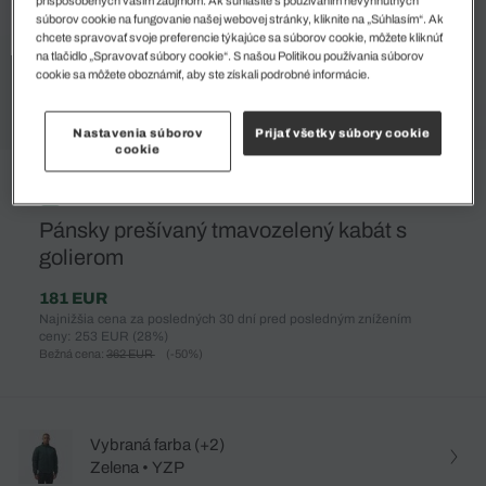
súborov cookie na fungovanie našej webovej stránky, kliknite na „Súhlasím“. Ak
chcete spravovať svoje preferencie týkajúce sa súborov cookie, môžete kliknúť
na tlačidlo „Spravovať súbory cookie“. S našou Politikou používania súborov
cookie sa môžete oboznámiť, aby ste získali podrobné informácie.
Nastavenia súborov
Prijať všetky súbory cookie
cookie
%
Pánsky prešívaný tmavozelený kabát s
golierom
181 EUR
Najnižšia cena za posledných 30 dní pred posledným znížením
ceny: 253 EUR
(28%)
Bežná cena:
362 EUR
(-50%)
Vybraná farba (+2)
Zelena • YZP