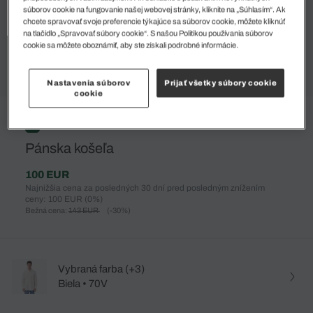
súborov cookie na fungovanie našej webovej stránky, kliknite na „Súhlasím“. Ak
chcete spravovať svoje preferencie týkajúce sa súborov cookie, môžete kliknúť
na tlačidlo „Spravovať súbory cookie“. S našou Politikou používania súborov
cookie sa môžete oboznámiť, aby ste získali podrobné informácie.
Nastavenia súborov
Prijať všetky súbory cookie
cookie
%
Pánska košeľa
100 EUR
Najnižšia cena za posledných 30 dní pred posledným znížením
ceny: 100 EUR
(0%)
Bežná cena:
143 EUR
(-30%)
Vybraná farba (+3)
Biela • 70V