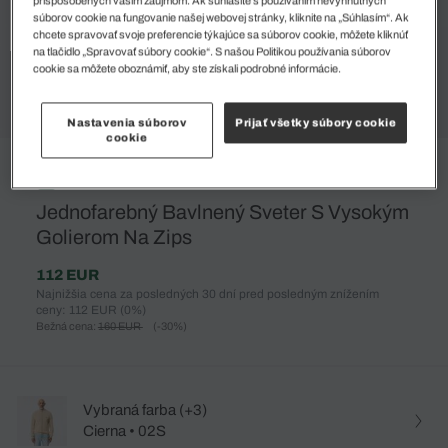
súborov cookie na fungovanie našej webovej stránky, kliknite na „Súhlasím“. Ak
chcete spravovať svoje preferencie týkajúce sa súborov cookie, môžete kliknúť
na tlačidlo „Spravovať súbory cookie“. S našou Politikou používania súborov
cookie sa môžete oboznámiť, aby ste získali podrobné informácie.
Nastavenia súborov
Prijať všetky súbory cookie
cookie
%
Jednofarebný Bavlnený Sveter S Vysokým
Golierom Na Zips
112 EUR
Najnižšia cena za posledných 30 dní pred posledným znížením
ceny: 112 EUR
(0%)
Bežná cena:
160 EUR
(-30%)
Vybraná farba (+3)
Cierna • 02S