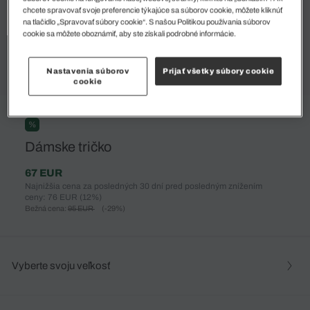
chcete spravovať svoje preferencie týkajúce sa súborov cookie, môžete kliknúť
na tlačidlo „Spravovať súbory cookie“. S našou Politikou používania súborov
cookie sa môžete oboznámiť, aby ste získali podrobné informácie.
Nastavenia súborov
Prijať všetky súbory cookie
cookie
%
Dámske tričko
67 EUR
Najnižšia cena za posledných 30 dní pred posledným znížením
ceny: 76 EUR
(12%)
Bežná cena:
95 EUR
(-29%)
Vyberte svoju veľkosť