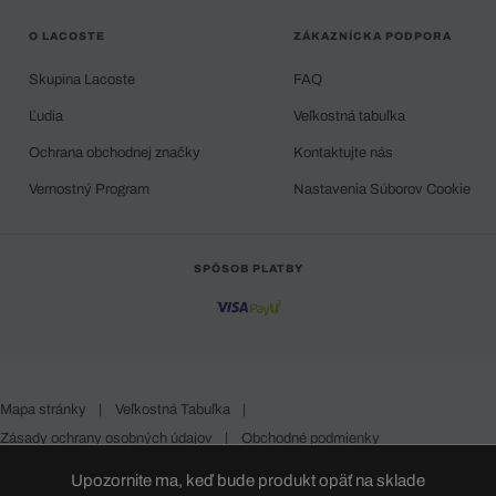
O LACOSTE
ZÁKAZNÍCKA PODPORA
Skupina Lacoste
FAQ
Ľudia
Veľkostná tabuľka
Ochrana obchodnej značky
Kontaktujte nás
Vernostný Program
Nastavenia Súborov Cookie
SPÔSOB PLATBY
Mapa stránky
|
Veľkostná Tabuľka
|
Zásady ochrany osobných údajov
|
Obchodné podmienky
Slovakia
Upozornite ma, keď bude produkt opäť na sklade