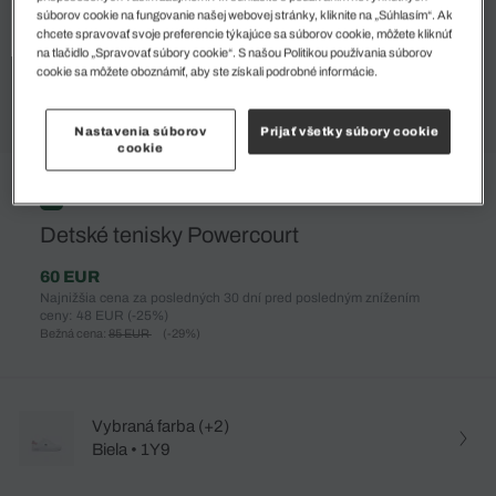
súborov cookie na fungovanie našej webovej stránky, kliknite na „Súhlasím“. Ak
chcete spravovať svoje preferencie týkajúce sa súborov cookie, môžete kliknúť
na tlačidlo „Spravovať súbory cookie“. S našou Politikou používania súborov
cookie sa môžete oboznámiť, aby ste získali podrobné informácie.
Nastavenia súborov
Prijať všetky súbory cookie
cookie
%
Detské tenisky Powercourt
60 EUR
Najnižšia cena za posledných 30 dní pred posledným znížením
ceny: 48 EUR
(-25%)
Bežná cena:
85 EUR
(-29%)
Vybraná farba (+2)
Biela • 1Y9