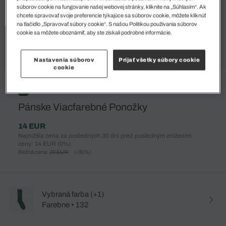
súborov cookie na fungovanie našej webovej stránky, kliknite na „Súhlasím“. Ak
chcete spravovať svoje preferencie týkajúce sa súborov cookie, môžete kliknúť
na tlačidlo „Spravovať súbory cookie“. S našou Politikou používania súborov
cookie sa môžete oboznámiť, aby ste získali podrobné informácie.
Nastavenia súborov
Prijať všetky súbory cookie
cookie
%
Pánske Viacfarebné Ponožky
14 EUR
Najnižšia cena za posledných 30 dní pred posledným znížením
ceny: 14 EUR
(0%)
Bežná cena:
20 EUR
(-30%)
Vybraná farba (+1)
Farebne • 132