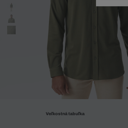
Doplnky
Spodná bielizeň
Plavky
Sukne
Plavky
Special Offer
Spodná Bielizeň
Šortky
Special Offer
Športové oblečenie
Nohavice
Special Offer
Plavky
Special Offer
Veľkostná tabuľka