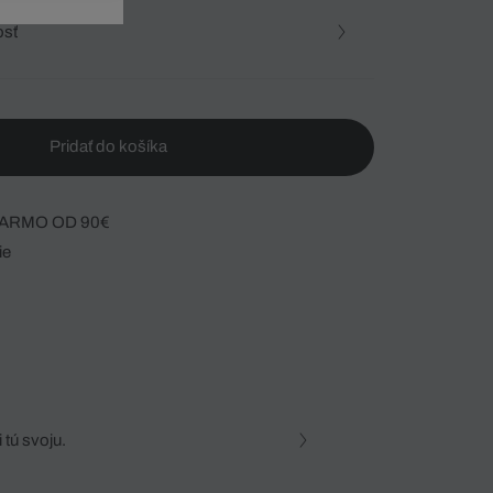
osť
Pridať do košíka
ARMO OD 90€
ie
 tú svoju.