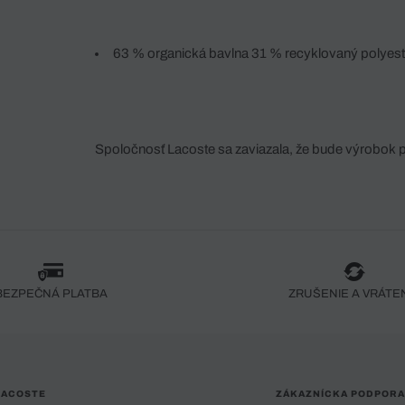
63 % organická bavlna 31 % recyklovaný polyest
Spoločnosť Lacoste sa zaviazala, že bude výrobok 
fáze jeho výroby. Transparentnosť hodnotového reťa
dodávateľov a ekosystému... Žiadny steh nie je vy
spoločnosti Crocodile.
BEZPEČNÁ PLATBA
ZRUŠENIE A VRÁTE
LACOSTE
ZÁKAZNÍCKA PODPORA