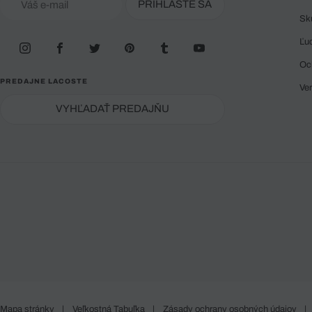
PRIHLÁSTE SA
Sk
Ľu
Oc
PREDAJNE LACOSTE
Ve
VYHĽADAŤ PREDAJŇU
Mapa stránky
|
Veľkostná Tabuľka
|
Zásady ochrany osobných údajov
|