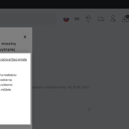
0
SK
ste
X
š miestny
vybranej
račovať bez prijatia
 a realizáciu
cookie na
sa súborov
ných 30 dní pred posledným znížením ceny: 92 EUR
(0%)
v
a môžete
%)
farba
na • 316