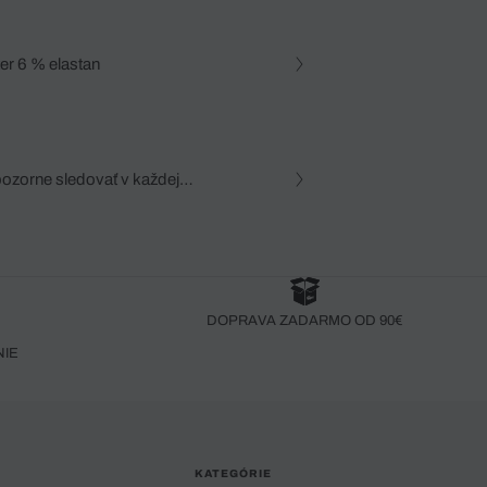
er 6 % elastan
pozorne sledovať v každej
zca, dôkladná znalosť
robený bez pozorného oka
DOPRAVA ZADARMO OD 90€
NIE
KATEGÓRIE