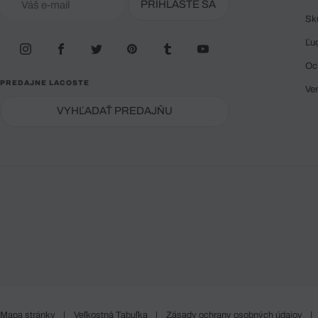
PRIHLÁSTE SA
Sk
Ľu
Oc
PREDAJNE LACOSTE
Ve
VYHĽADAŤ PREDAJŇU
Mapa stránky
|
Veľkostná Tabuľka
|
Zásady ochrany osobných údajov
|