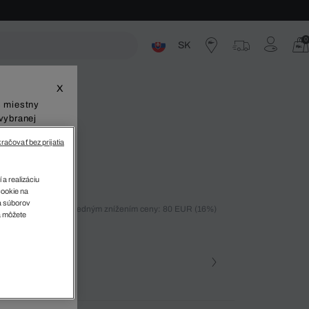
0
SK
ste
X
š miestny
vybranej
račovať bez prijatia
eľa
 a realizáciu
cookie na
sa súborov
ných 30 dní pred posledným znížením ceny: 80 EUR
(16%)
v
a môžete
%)
farba (+2)
 001