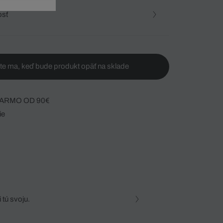
osť
te ma, keď bude produkt opäť na sklade
ARMO OD 90€
ie
 tú svoju.