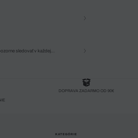
pozorne sledovať v každej
zca, dôkladná znalosť
robený bez pozorného oka
DOPRAVA ZADARMO OD 90€
NIE
KATEGÓRIE