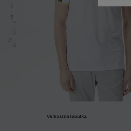
Doplnky
Spodná bielizeň
Plavky
Sukne
Plavky
Special Offer
Spodná Bielizeň
Šortky
Special Offer
Športové oblečenie
Nohavice
Special Offer
Plavky
Special Offer
Veľkostná tabuľka