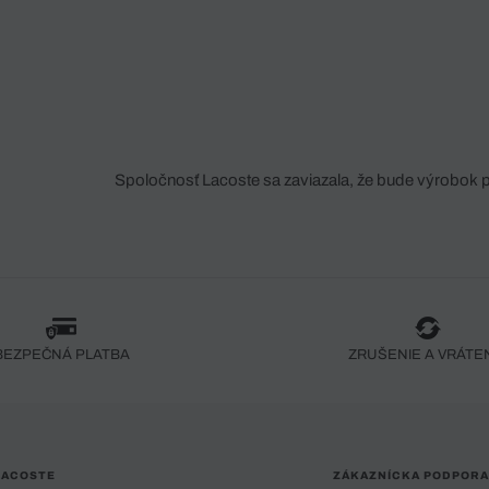
Spoločnosť Lacoste sa zaviazala, že bude výrobok 
fáze jeho výroby. Transparentnosť hodnotového reťa
dodávateľov a ekosystému... Žiadny steh nie je vy
spoločnosti Crocodile.
BEZPEČNÁ PLATBA
ZRUŠENIE A VRÁTE
LACOSTE
ZÁKAZNÍCKA PODPORA