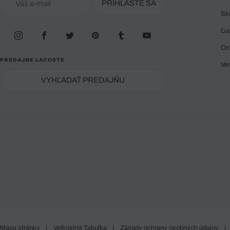
PRIHLÁSTE SA
Sk
Ľu
Oc
PREDAJNE LACOSTE
Ve
VYHĽADAŤ PREDAJŇU
Mapa stránky
|
Veľkostná Tabuľka
|
Zásady ochrany osobných údajov
|