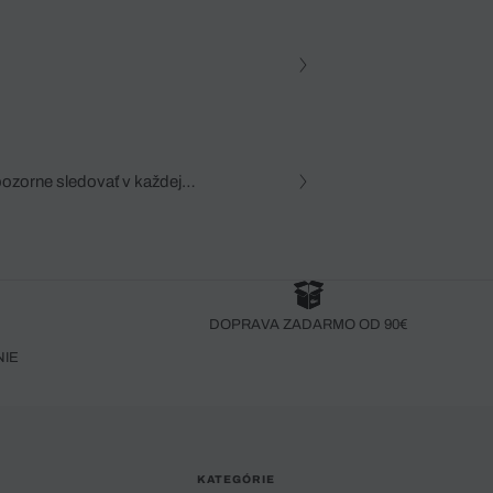
pozorne sledovať v každej
zca, dôkladná znalosť
robený bez pozorného oka
DOPRAVA ZADARMO OD 90€
NIE
KATEGÓRIE