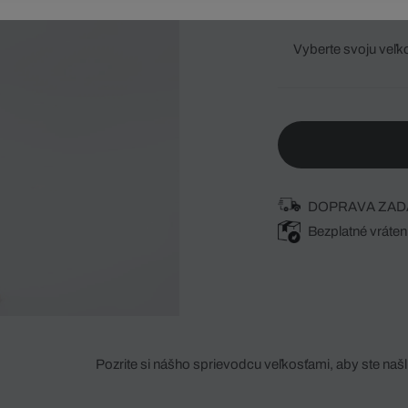
Vyberte svoju veľk
DOPRAVA ZAD
Bezplatné vráten
Pozrite si nášho sprievodcu veľkosťami, aby ste našli