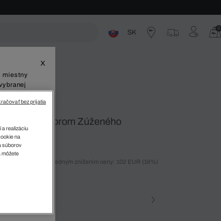
0
SK
ste
X
š miestny
vybranej
račovať bez prijatia
havice So Vzorom Zúženého
 a realizáciu
cookie na
sa súborov
v
a môžete
ných 30 dní pred posledným znížením ceny: 102 EUR
(16%)
%)
farba (+2)
na • 19S