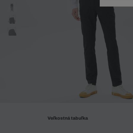
Doplnky
Spodná bielizeň
Plavky
Sukne
Plavky
Special Offer
Spodná Bielizeň
Šortky
Special Offer
Športové oblečenie
Nohavice
Special Offer
Plavky
Special Offer
Veľkostná tabuľka