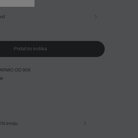
osť
Pridať do košíka
ARMO OD 90€
ie
 tú svoju.