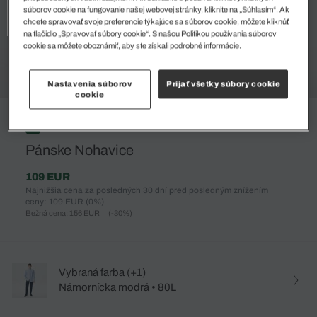
súborov cookie na fungovanie našej webovej stránky, kliknite na „Súhlasím“. Ak
chcete spravovať svoje preferencie týkajúce sa súborov cookie, môžete kliknúť
na tlačidlo „Spravovať súbory cookie“. S našou Politikou používania súborov
cookie sa môžete oboznámiť, aby ste získali podrobné informácie.
Nastavenia súborov
Prijať všetky súbory cookie
cookie
%
Pánske Nohavice
109 EUR
Najnižšia cena za posledných 30 dní pred posledným znížením
ceny: 109 EUR
(0%)
Bežná cena:
156 EUR
(-30%)
Vybraná farba (+1)
Námornícka modrá • 80L