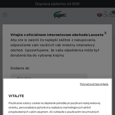
Doprava zadarmo od 90€!
Sezónny výpredaj až -40 %!
0
Bezplatné vrátenie!
X
Vitajte v oficiálnom internetovom obchode Lacoste
Aby ste si zaistili čo najlepší zážitok z nakupovania,
odporúčame vám navštíviť váš miestny internetový
obchod. Upozorňujeme, že vaša objednávka môže byť
doručená iba do vybranej krajiny.
Dodanie do
Pokračovať bez prijatia
Jazyk
VITAJTE
Používame súbory cookie na zlepšenie pohodlia pri používaní našej webovej
stránky, personalizáciu jej funkcií a realizáciu marketingových aktivít
prispôsobených vašim záujmom. Ak súhlasíte s používaním nevyhnutných
ZAČAŤ NAKUPOVAŤ