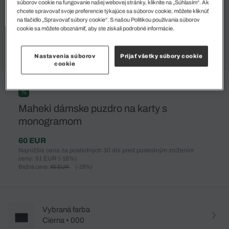
súborov cookie na fungovanie našej webovej stránky, kliknite na „Súhlasím“. Ak
chcete spravovať svoje preferencie týkajúce sa súborov cookie, môžete kliknúť
na tlačidlo „Spravovať súbory cookie“. S našou Politikou používania súborov
cookie sa môžete oboznámiť, aby ste získali podrobné informácie.
Nastavenia súborov
Prijať všetky súbory cookie
cookie
%
Maheki dámske puzdro na karty s
monogramom
60 EUR
Najnižšia cena za posledných 30 dní pred posledným znížením
ceny: 51 EUR
(-18%)
Bežná cena:
85 EUR
(-29%)
Vybraná farba
Cierna • 000