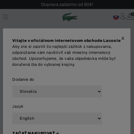
Doprava zadarmo od 90€!
Sezónny výpredaj až -40 %!
0
Bezplatné vrátenie!
X
Vitajte v oficiálnom internetovom obchode Lacoste
Aby ste si zaistili čo najlepší zážitok z nakupovania,
Tašky
odporúčame vám navštíviť váš miestny internetový
obchod. Upozorňujeme, že vaša objednávka môže byť
doručená iba do vybranej krajiny.
DOPLNKY
Šperky
Tašky
Peňaženky
Pono
Dodanie do
Zoradiť a filtrovať
Jazyk
65 Výsledok
ZAČAŤ NAKUPOVAŤ