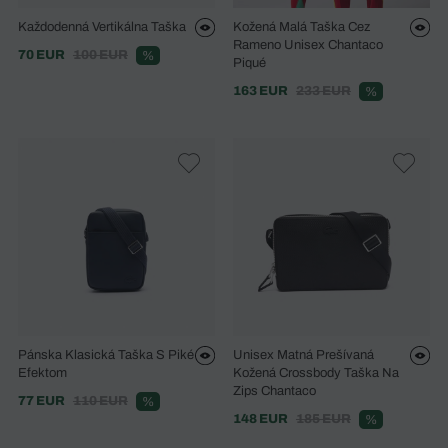
Každodenná Vertikálna Taška
Kožená Malá Taška Cez
Rameno Unisex Chantaco
70 EUR
100 EUR
%
Piqué
163 EUR
233 EUR
%
Pánska Klasická Taška S Piké
Unisex Matná Prešívaná
Efektom
Kožená Crossbody Taška Na
Zips Chantaco
77 EUR
110 EUR
%
148 EUR
185 EUR
%