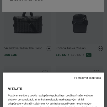
Víkendová Taška The Blend
Kožená Taška Ossian
300 EUR
119 EUR
170 EUR
%
Pokračovať bez prijatia
VITAJTE
Používame súbory cookie na zlepšenie pohodlia pri používaní našej webovej
stránky, personalizáciu jej funkcií a realizáciu marketingových aktivít
prispôsobených vašim záujmom. Ak súhlasíte s používaním nevyhnutných