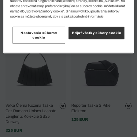
súborov cookie na fungovanie našej webovej stránky, kliknite na „Súhlasím“. Ak
chcete spravovať svoje preferencie týkajúce sa súborov cookie, môžete kliknúť
na tlačidlo „Spravovať súbory cookie“. S našou Politikou používania súborov
Kožená Novinárska Taška
Klasický Pánsky Vreckový
cookie sa môžete oboznámiť, aby ste získali podrobné informácie.
Ossian
Batoh Na Notebook Lacoste
170 EUR
165 EUR
Nastavenia súborov
Prijať všetky súbory cookie
cookie
Veľká Čierna Kožená Taška
Reporter Taška S Piké
Cez Rameno Unisex Lacoste
Efektom
Lenglen Z Kolekcie SS25
135 EUR
Runway
325 EUR