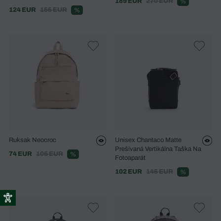
189 EUR
270 EUR
%
124 EUR
155 EUR
%
Ruksak Neocroc
Unisex Chantaco Matte
Prešívaná Vertikálna Taška Na
74 EUR
105 EUR
%
Fotoaparát
102 EUR
145 EUR
%