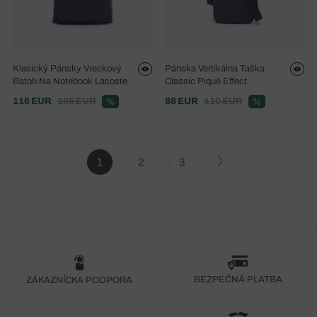
Klasický Pánsky Vreckový
Pánska Vertikálna Taška
Batoh Na Notebook Lacoste
Classic Piqué Effect
116 EUR
165 EUR
88 EUR
110 EUR
%
%
1
2
3
BEZPEČNÁ PLATBA
ZÁKAZNÍCKA PODPORA