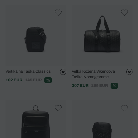
Vertikálna Taška Classics
Veľká Kožená Víkendová
Taška Nomogramme
102 EUR
145 EUR
%
207 EUR
295 EUR
%