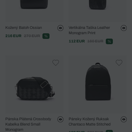
Kožený Batoh Ossian
Vertikálna Taška Leather
Monogram Print
216 EUR
270 EUR
%
112 EUR
160 EUR
%
Pánska Plátená Crossbody
Pánsky Kožený Ruksak
Kabelka Blend Small
Chantaco Matte Stitched
Monogram