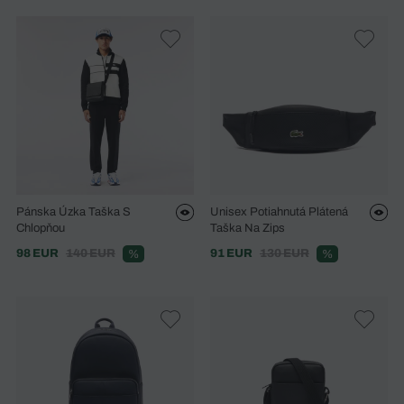
Pánska Úzka Taška S
Unisex Potiahnutá Plátená
Chlopňou
Taška Na Zips
98 EUR
140 EUR
91 EUR
130 EUR
%
%