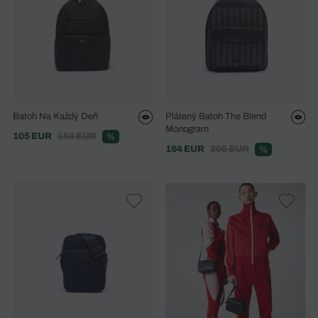
Batoh Na Každý Deň
Plátený Batoh The Blend
Monogram
105 EUR
150 EUR
%
164 EUR
205 EUR
%