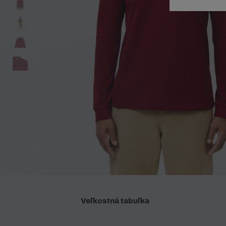
Doplnky
Spodná bielizeň
Plavky
Sukne
Plavky
Special Offer
Spodná Bielizeň
Šortky
Special Offer
Športové oblečenie
Nohavice
Special Offer
Plavky
Special Offer
Veľkostná tabuľka