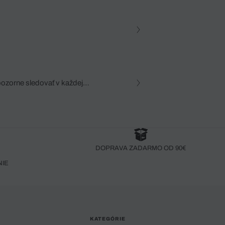
pozorne sledovať v každej
zca, dôkladná znalosť
robený bez pozorného oka
DOPRAVA ZADARMO OD 90€
NIE
KATEGÓRIE