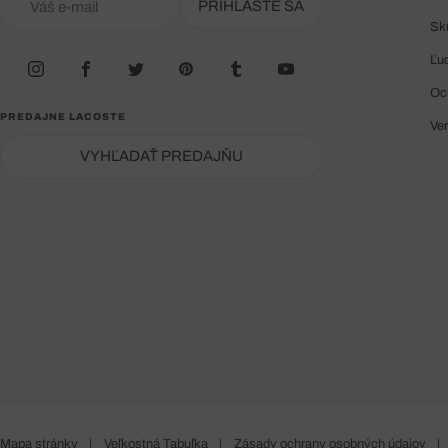
PRIHLÁSTE SA
Sk
Ľu
Oc
PREDAJNE LACOSTE
Ve
VYHĽADAŤ PREDAJŇU
Mapa stránky
|
Veľkostná Tabuľka
|
Zásady ochrany osobných údajov
|