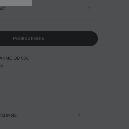
osť
Pridať do košíka
ARMO OD 90€
ie
 tú svoju.