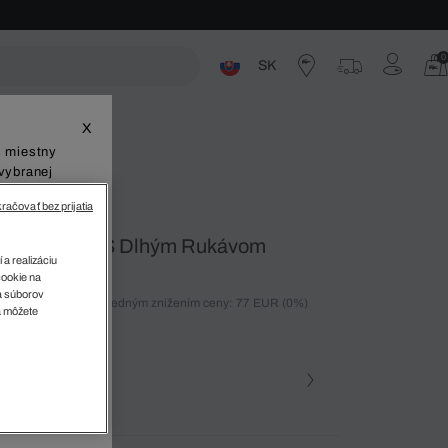
0
SK
ste
X
š miestny
vybranej
račovať bez prijatia
2 Polokošeľa S Dlhým Rukávom
 a realizáciu
cookie na
sa súborov
ných 30 dní pred posledným znížením ceny: 77 EUR
(0%)
v
a môžete
%)
farba (+12)
Bordova • 476