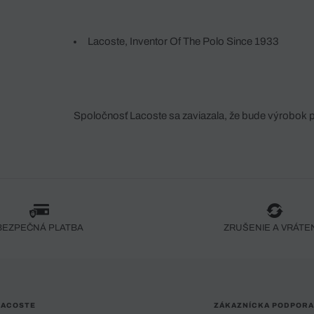
Lacoste, Inventor Of The Polo Since 1933
Spoločnosť Lacoste sa zaviazala, že bude výrobok 
fáze jeho výroby. Transparentnosť hodnotového reťa
dodávateľov a ekosystému... Žiadny steh nie je vy
spoločnosti Crocodile.
BEZPEČNÁ PLATBA
ZRUŠENIE A VRÁTE
LACOSTE
ZÁKAZNÍCKA PODPORA