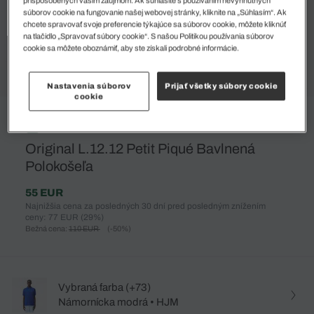
súborov cookie na fungovanie našej webovej stránky, kliknite na „Súhlasím“. Ak
chcete spravovať svoje preferencie týkajúce sa súborov cookie, môžete kliknúť
na tlačidlo „Spravovať súbory cookie“. S našou Politikou používania súborov
cookie sa môžete oboznámiť, aby ste získali podrobné informácie.
Nastavenia súborov
Prijať všetky súbory cookie
cookie
%
Original L.12.12 Petit Piqué Bavlnená
Polokošeľa
55 EUR
Najnižšia cena za posledných 30 dní pred posledným znížením
ceny: 77 EUR
(29%)
Bežná cena:
110 EUR
(-50%)
Vybraná farba (+73)
Námornícka modrá • HJM