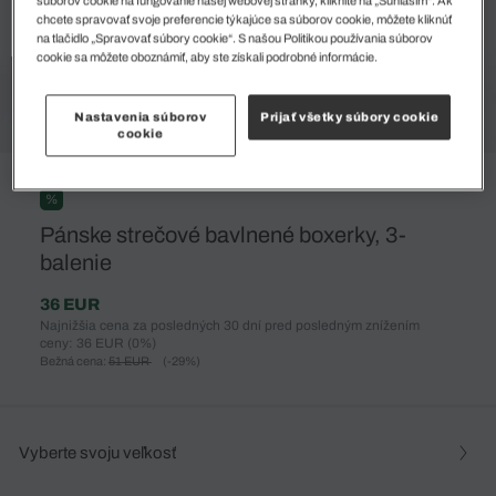
súborov cookie na fungovanie našej webovej stránky, kliknite na „Súhlasím“. Ak
chcete spravovať svoje preferencie týkajúce sa súborov cookie, môžete kliknúť
na tlačidlo „Spravovať súbory cookie“. S našou Politikou používania súborov
cookie sa môžete oboznámiť, aby ste získali podrobné informácie.
Nastavenia súborov
Prijať všetky súbory cookie
cookie
%
Pánske strečové bavlnené boxerky, 3-
balenie
36 EUR
Najnižšia cena za posledných 30 dní pred posledným znížením
ceny: 36 EUR
(0%)
Bežná cena:
51 EUR
(-29%)
Vyberte svoju veľkosť