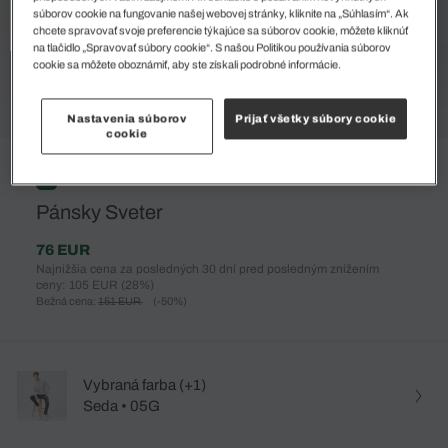
súborov cookie na fungovanie našej webovej stránky, kliknite na „Súhlasím“. Ak
chcete spravovať svoje preferencie týkajúce sa súborov cookie, môžete kliknúť
na tlačidlo „Spravovať súbory cookie“. S našou Politikou používania súborov
cookie sa môžete oboznámiť, aby ste získali podrobné informácie.
Nastavenia súborov
Prijať všetky súbory cookie
cookie
%
Pánsky Sveter
76 EUR
Najnižšia cena za posledných 30 dní pred posledným znížením
ceny: 105 EUR
(28%)
Bežná cena:
151 EUR
(-50%)
Vybraná farba (+1)
Seda • 05G