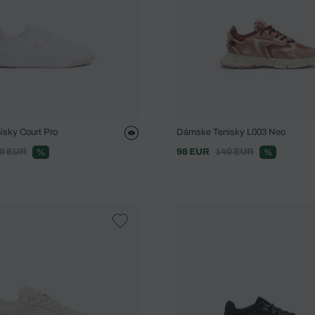
sky Court Pro
Dámske Tenisky L003 Neo
0 EUR
98 EUR
140 EUR
%
%