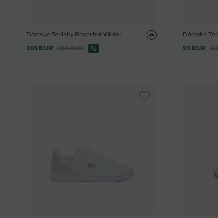
Dámske Tenisky Baseshot Winter
Dámske Ten
105 EUR
150 EUR
91 EUR
13
%