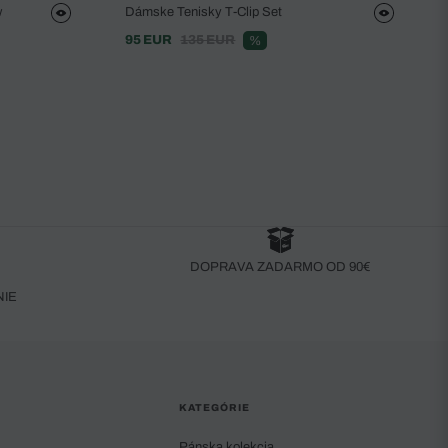
w
Dámske Tenisky T-Clip Set
95 EUR
135 EUR
%
DOPRAVA ZADARMO OD 90€
NIE
KATEGÓRIE
Pánska kolekcia