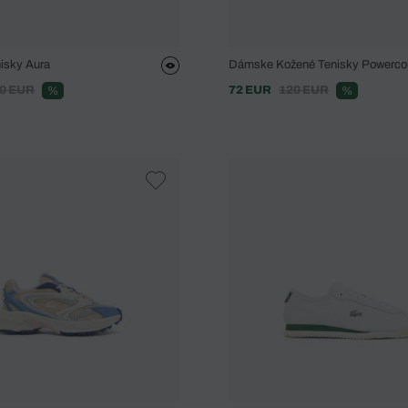
isky Aura
Dámske Kožené Tenisky Powerco
0 EUR
72 EUR
120 EUR
%
%