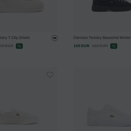
sky T-Clip Shield
Dámske Tenisky Baseshot Winter
45 EUR
105 EUR
150 EUR
%
%