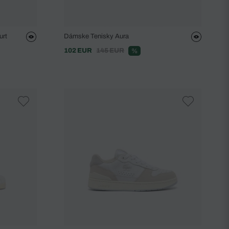
urt
Dámske Tenisky Aura
102 EUR
145 EUR
%