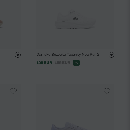
Dámske Bežecké Topánky Neo Run 2
109 EUR
155 EUR
%