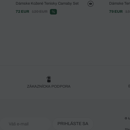
Dámske Kožené Tenisky Carnaby Set
Dámske Ten
72 EUR
120 EUR
79 EUR
13
%
ZÁKAZNÍCKA PODPORA
O 
PRIHLÁSTE SA
Sk