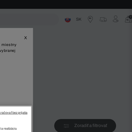
0
SK
ste
X
š miestny
vybranej
v
račovať bez prijatia
Zoradiť a filtrovať
 a realizáciu