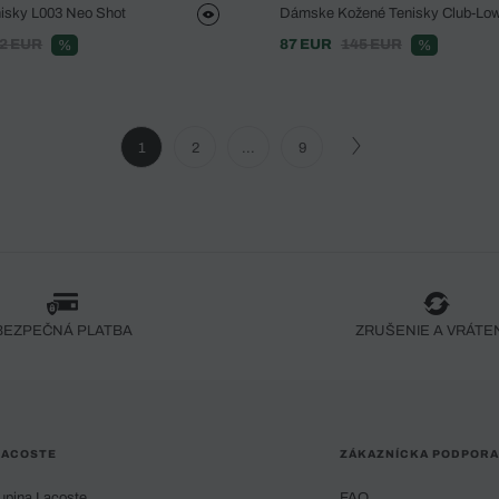
isky L003 Neo Shot
Dámske Kožené Tenisky Club-Lo
2 EUR
87 EUR
145 EUR
%
%
1
2
...
9
BEZPEČNÁ PLATBA
ZRUŠENIE A VRÁTE
LACOSTE
ZÁKAZNÍCKA PODPORA
upina Lacoste
FAQ