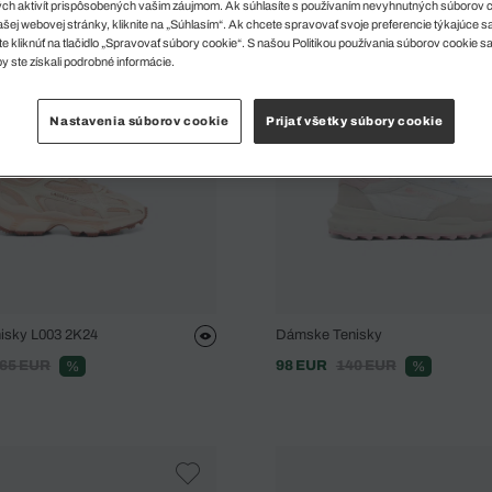
ch aktivít prispôsobených vašim záujmom. Ak súhlasíte s používaním nevyhnutných súborov 
šej webovej stránky, kliknite na „Súhlasím“. Ak chcete spravovať svoje preferencie týkajúce 
e kliknúť na tlačidlo „Spravovať súbory cookie“. S našou Politikou používania súborov cookie s
y ste získali podrobné informácie.
Nastavenia súborov cookie
Prijať všetky súbory cookie
isky L003 2K24
Dámske Tenisky
65 EUR
98 EUR
140 EUR
%
%