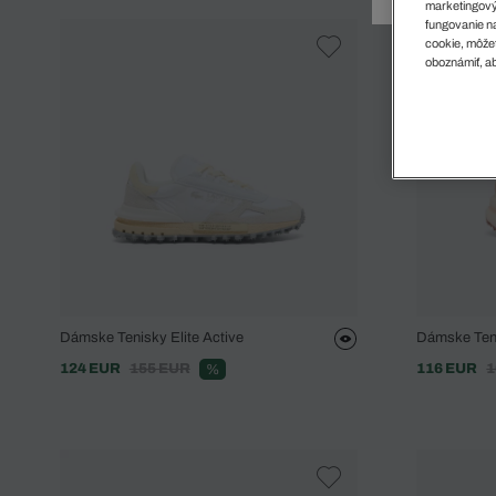
Doplnky
Spodná bielizeň
Plavky
Sukne
marketingový
fungovanie na
Plavky
Special Offer
Spodná Bielizeň
Šortky
cookie, môžet
Special Offer
Športové oblečenie
Nohavice
oboznámiť, ab
Special Offer
Plavky
Special Offer
Dámske Tenisky Elite Active
Dámske Ten
124 EUR
155 EUR
116 EUR
1
%