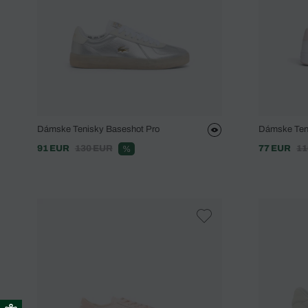
Dámske Tenisky Baseshot Pro
Dámske Teni
91 EUR
130 EUR
77 EUR
11
%