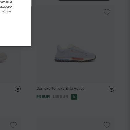
cookie na
sa súborov
a môžete
Dámske Tenisky Elite Active
93 EUR
155 EUR
%