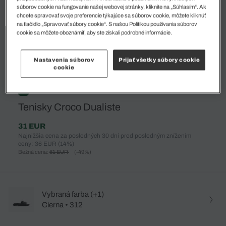
súborov cookie na fungovanie našej webovej stránky, kliknite na „Súhlasím“. Ak
chcete spravovať svoje preferencie týkajúce sa súborov cookie, môžete kliknúť
na tlačidlo „Spravovať súbory cookie“. S našou Politikou používania súborov
cookie sa môžete oboznámiť, aby ste získali podrobné informácie.
Nastavenia súborov
Prijať všetky súbory cookie
cookie
%
Tenisky Croco Dualiste
31 EUR
Najnižšia cena za posledných 30 dní pred posledným znížením
ceny: 36 EUR
(14%)
Bežná cena:
61 EUR
(-49%)
Vybraná farba (+1)
Cierna • 312